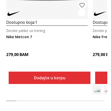
Dostupno boja:
1
Dostupno
Ženske patike za trening
Ženske pati
Nike Metcon 7
Nike Free
279,00
BAM
279,00
B
Dodajte u korpu