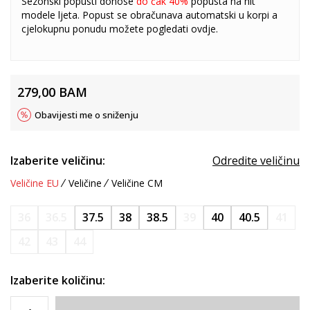
Sezonski popusti donose
do čak 40%
popusta na hit
modele ljeta. Popust se obračunava automatski u korpi a
cjelokupnu ponudu možete pogledati
ovdje
.
279,00
BAM
Obavijesti me o sniženju
Izaberite veličinu:
Odredite veličinu
Veličine EU
Veličine
Veličine CM
36
36.5
37.5
38
38.5
39
40
40.5
41
42
43
44
Izaberite količinu: