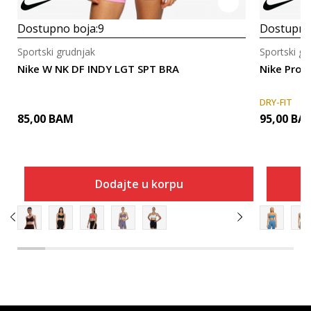
Dostupno boja:
9
Dostupno
Sportski grudnjak
Sportski gr
Nike W NK DF INDY LGT SPT BRA
Nike Pro 
DRY-FIT
85,00
BAM
95,00
BA
Dodajte u korpu