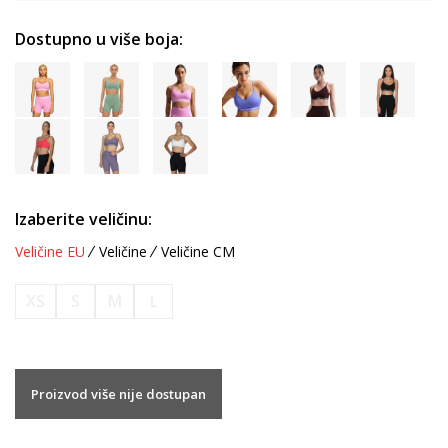
Dostupno u više boja:
Izaberite veličinu:
Veličine EU
Veličine
Veličine CM
XS
S
M
L
Proizvod više nije dostupan