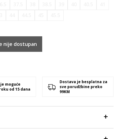
6.5
37.5
38
38.5
39
40
40.5
41
3
44
44.5
45
45.5
e nije dostupan
Dostava je besplatna za
 je moguće
sve porudžbine preko
 roku od 15 dana
99KM