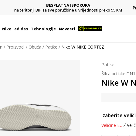
BESPLATNA ISPORUKA
Pl
P
na teritoriji BIH za sve poružbine u vrijednosti preko 99 KM
Nike
adidas
Tehnologije
Novosti
on
Proizvodi
Obuća
Patike
Nike W NIKE CORTEZ
Patike
Šifra artikla:
DN1
Nike W 
Izaberite velič
Veličine EU
Velič