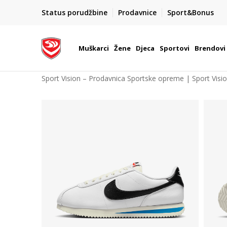
POZOVITE NAS NA : 055/490-400
Status porudžbine
Prodavnice
Sport&Bonus
daj više
Pon-Pet od 9h - 16h
Muškarci
Žene
Djeca
Sportovi
Brendovi
Sport Vision – Prodavnica Sportske opreme | Sport Visi