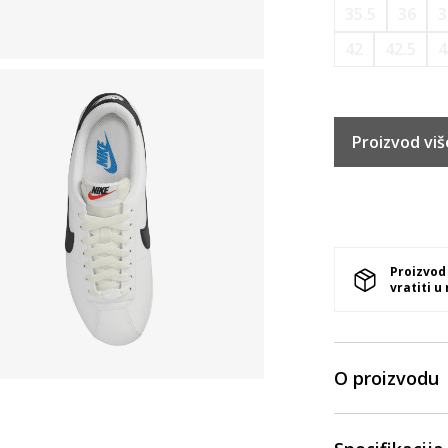
35.5
36
3
42
42.5
4
Proizvod viš
Proizvod
vratiti u
O proizvodu