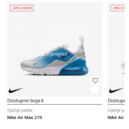
-30% U KORPI
-30% U KO
Detaljnije
Brzi pregled
Dostupno boja:
4
Dostupno
Dječije patike
Dječije pat
Nike Air Max 270
Nike Air 