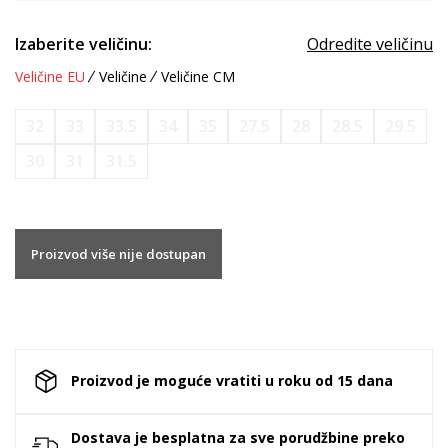
Izaberite veličinu:
Odredite veličinu
Veličine EU
Veličine
Veličine CM
32
33
33.5
34
35
27.5
28
28.5
29.5
30
31
31.5
Proizvod više nije dostupan
Proizvod je moguće vratiti u roku od 15 dana
Dostava je besplatna za sve porudžbine preko