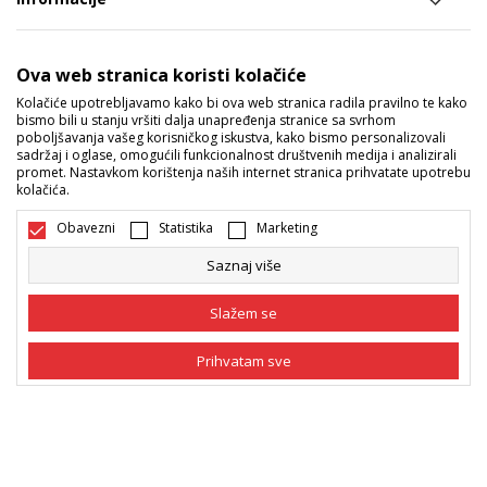
Sport Vision ponude
Ova web stranica koristi kolačiće
Kolačiće upotrebljavamo kako bi ova web stranica radila pravilno te kako
bismo bili u stanju vršiti dalja unapređenja stranice sa svrhom
Pratite nas
poboljšavanja vašeg korisničkog iskustva, kako bismo personalizovali
sadržaj i oglase, omogućili funkcionalnost društvenih medija i analizirali
Mi dijelimo naše tajne sa vama. Pratite nas na društvenim
promet. Nastavkom korištenja naših internet stranica prihvatate upotrebu
kolačića.
mrežama i saznajte sve o promocijama, akcijama i novitetima.
Obavezni
Statistika
Marketing
Saznaj više
Slažem se
Prihvatam sve
Bosna i Hercegovina
Promijenite
Obavezni
Obavezni kolačići čine stranicu upotrebljivom
omogućavajući osnovne funkcije kao što su
navigacija stranicom i pristup zaštićenim
Statistika
područjima. Sport Vision koristi kolačiće koji su
nužni za ispravno funkcionisanje naše web stranice
Marketing