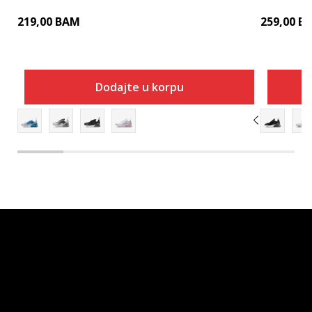
219,00
BAM
259,00
B
Dodajte u korpu