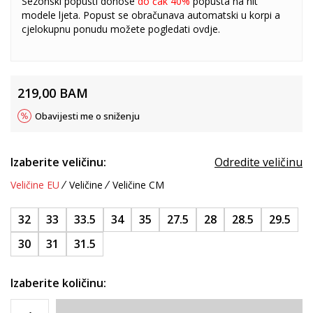
Sezonski popusti donose
do čak 40%
popusta na hit
modele ljeta. Popust se obračunava automatski u korpi a
cjelokupnu ponudu možete pogledati
ovdje
.
219,00
BAM
Obavijesti me o sniženju
Izaberite veličinu:
Odredite veličinu
Veličine EU
Veličine
Veličine CM
32
33
33.5
34
35
27.5
28
28.5
29.5
30
31
31.5
Izaberite količinu: