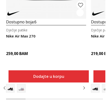
Dostupno boja:
6
Dostupno
Dječije patike
Dječije pat
Nike Air Max 270
Nike Air 
259,00
BAM
219,00
B
Dodajte u korpu