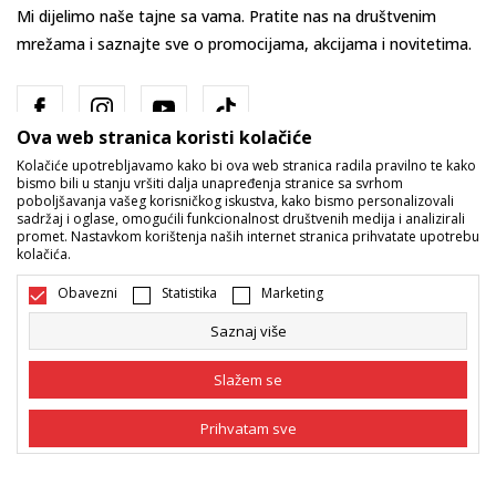
Mi dijelimo naše tajne sa vama. Pratite nas na društvenim
mrežama i saznajte sve o promocijama, akcijama i novitetima.
Ova web stranica koristi kolačiće
Kolačiće upotrebljavamo kako bi ova web stranica radila pravilno te kako
bismo bili u stanju vršiti dalja unapređenja stranice sa svrhom
poboljšavanja vašeg korisničkog iskustva, kako bismo personalizovali
sadržaj i oglase, omogućili funkcionalnost društvenih medija i analizirali
promet. Nastavkom korištenja naših internet stranica prihvatate upotrebu
Bosna i Hercegovina
Promijenite
kolačića.
Obavezni
Statistika
Marketing
Saznaj više
Slažem se
Nastojimo da budemo što precizniji u opisu proizvoda, prikazu slika i
Prihvatam sve
samih cijena, ali ne možemo garantovati da su sve informacije kompletne
i bez grešaka. Svi artikli prikazani na sajtu su dio naše ponude i ne
podrazumijeva da su dostupni u svakom trenutku. Raspoloživost robe
Obavezni
Obavezni kolačići čine stranicu upotrebljivom
možete provjeriti pozivom na broj 055/490-400.