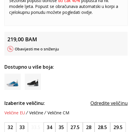
Sezonski popusti donose
do čak 40%
popusta na hit
modele ljeta. Popust se obračunava automatski u korpi a
cjelokupnu ponudu možete pogledati
ovdje
.
219,00
BAM
Obavijesti me o sniženju
Dostupno u više boja:
Izaberite veličinu:
Odredite veličinu
Veličine EU
Veličine
Veličine CM
32
33
33.5
34
35
27.5
28
28.5
29.5