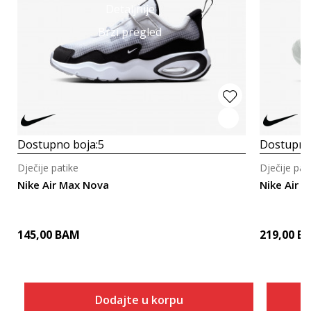
Detaljnije
Brzi pregled
Dostupno boja:
5
Dostupno
Dječije patike
Dječije pat
Nike Air Max Nova
Nike Air 
145,00
BAM
219,00
B
Dodajte u korpu