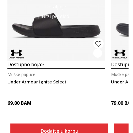
Detaljnije
Brzi pregled
Dostupno boja:
3
Dostupno
Muške papuče
Muške pap
Under Armour Ignite Select
Under Arm
69,00
BAM
79,00
BA
Dodajte u korpu