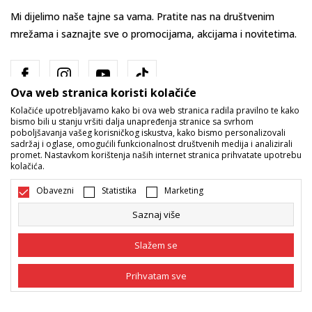
Mi dijelimo naše tajne sa vama. Pratite nas na društvenim
mrežama i saznajte sve o promocijama, akcijama i novitetima.
Ova web stranica koristi kolačiće
Kolačiće upotrebljavamo kako bi ova web stranica radila pravilno te kako
bismo bili u stanju vršiti dalja unapređenja stranice sa svrhom
poboljšavanja vašeg korisničkog iskustva, kako bismo personalizovali
sadržaj i oglase, omogućili funkcionalnost društvenih medija i analizirali
promet. Nastavkom korištenja naših internet stranica prihvatate upotrebu
Bosna i Hercegovina
Promijenite
kolačića.
Obavezni
Statistika
Marketing
Saznaj više
Slažem se
Nastojimo da budemo što precizniji u opisu proizvoda, prikazu slika i
Prihvatam sve
samih cijena, ali ne možemo garantovati da su sve informacije kompletne
i bez grešaka. Svi artikli prikazani na sajtu su dio naše ponude i ne
podrazumijeva da su dostupni u svakom trenutku. Raspoloživost robe
Obavezni
Obavezni kolačići čine stranicu upotrebljivom