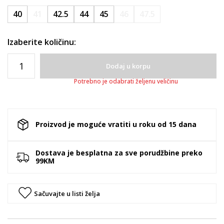
40
41
42.5
44
45
46
47.5
Izaberite količinu:
Dodaj u korpu
Potrebno je odabrati željenu veličinu
Proizvod je moguće vratiti u roku od 15 dana
Dostava je besplatna za sve porudžbine preko
99KM
Sačuvajte u listi želja