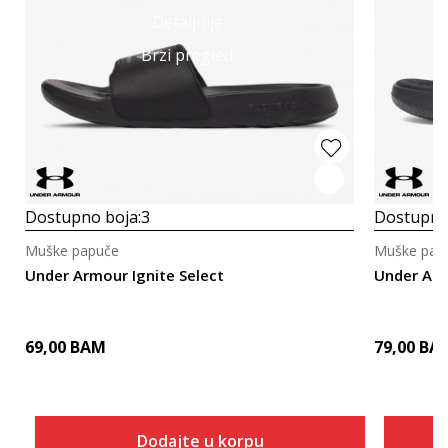
Detaljnije
Brzi pregled
Dostupno boja:
3
Dostupno
Muške papuče
Muške pap
Under Armour Ignite Select
Under Arm
69,00
BAM
79,00
BA
Dodajte u korpu