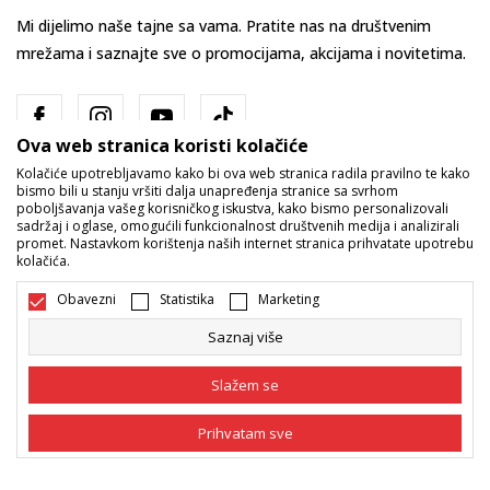
Mi dijelimo naše tajne sa vama. Pratite nas na društvenim
mrežama i saznajte sve o promocijama, akcijama i novitetima.
Ova web stranica koristi kolačiće
Kolačiće upotrebljavamo kako bi ova web stranica radila pravilno te kako
bismo bili u stanju vršiti dalja unapređenja stranice sa svrhom
poboljšavanja vašeg korisničkog iskustva, kako bismo personalizovali
sadržaj i oglase, omogućili funkcionalnost društvenih medija i analizirali
promet. Nastavkom korištenja naših internet stranica prihvatate upotrebu
Bosna i Hercegovina
Promijenite
kolačića.
Obavezni
Statistika
Marketing
Saznaj više
Slažem se
Nastojimo da budemo što precizniji u opisu proizvoda, prikazu slika i
Prihvatam sve
samih cijena, ali ne možemo garantovati da su sve informacije kompletne
i bez grešaka. Svi artikli prikazani na sajtu su dio naše ponude i ne
podrazumijeva da su dostupni u svakom trenutku. Raspoloživost robe
Obavezni
Obavezni kolačići čine stranicu upotrebljivom