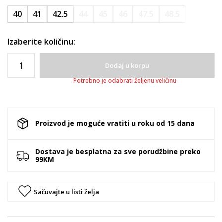
40
41
42.5
44
45
46
47.5
48.5
Izaberite količinu:
Dodaj u korpu
Potrebno je odabrati željenu veličinu
Proizvod je moguće vratiti u roku od 15 dana
Dostava je besplatna za sve porudžbine preko
99KM
Sačuvajte u listi želja