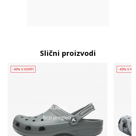
Slični proizvodi
-40% U KORPI
-40% U KO
Detaljnije
Brzi pregled