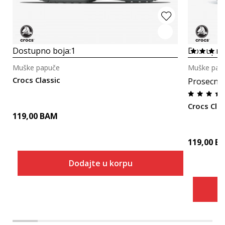
Dostupno boja:
1
Dostupno
Muške papuče
Muške pap
Crocs Classic
Prosecna
Crocs Cla
119,00
BAM
119,00
B
Dodajte u korpu