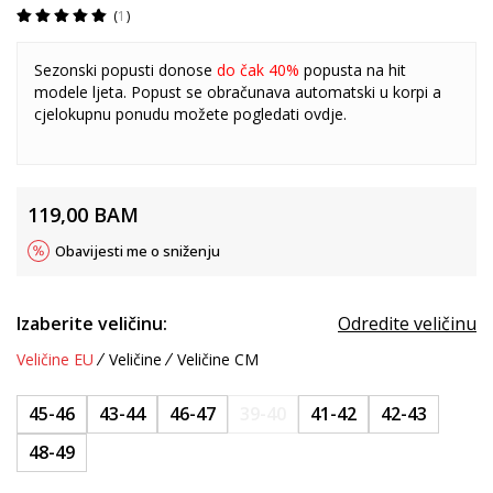
1
Sezonski popusti donose
do čak 40%
popusta na hit
modele ljeta. Popust se obračunava automatski u korpi a
cjelokupnu ponudu možete pogledati
ovdje
.
119,00
BAM
Obavijesti me o sniženju
Izaberite veličinu:
Odredite veličinu
Veličine EU
Veličine
Veličine CM
45-46
43-44
46-47
39-40
41-42
42-43
48-49