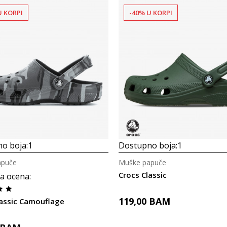
U KORPI
-40% U KORPI
o boja:
1
Dostupno boja:
1
apuče
Muške papuče
Crocs Classic
a ocena
:
119,00
BAM
lassic Camouflage