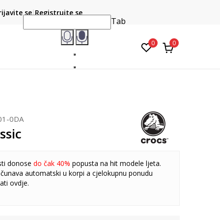
CLICK & COLLECT
atite karticom online i preuzmite u prodavnici po vašem
rijavite se
Registrujte se
do 6 mje
izboru
Tab
0
0
01-0DA
ssic
sti donose
do čak 40%
popusta na hit modele ljeta.
čunava automatski u korpi a cjelokupnu ponudu
ati
ovdje
.