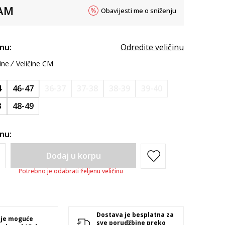
AM
Obavijesti me o sniženju
inu:
Odredite veličinu
ine
Veličine CM
4
46-47
36-37
37-38
38-39
39-40
3
48-49
inu:
Dodaj u korpu
Potrebno je odabrati željenu veličinu
Dostava je besplatna za
 je moguće
sve porudžbine preko