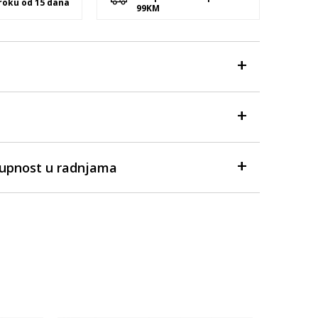
 roku od 15 dana
99KM
tupnost u radnjama