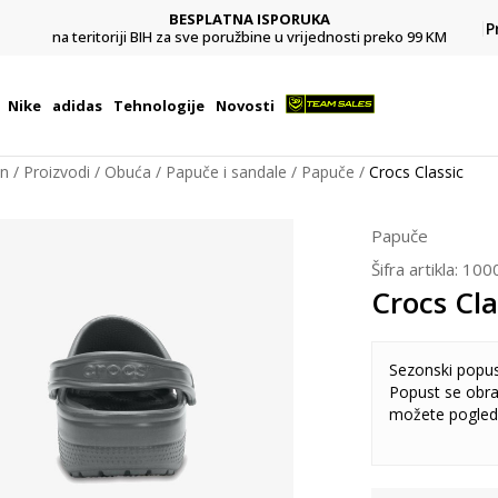
BESPLATNA ISPORUKA
Pl
P
na teritoriji BIH za sve poružbine u vrijednosti preko 99 KM
Nike
adidas
Tehnologije
Novosti
on
Proizvodi
Obuća
Papuče i sandale
Papuče
Crocs Classic
Papuče
Šifra artikla:
100
Crocs Cla
Sezonski popu
Popust se obra
možete pogled