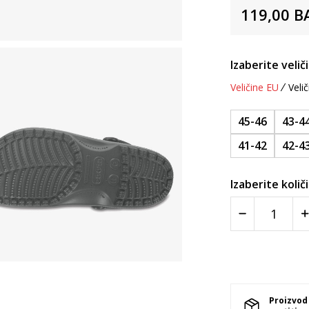
119,00
B
Izaberite velič
Veličine EU
Velič
45-46
43-4
41-42
42-4
Izaberite količ
Proizvod