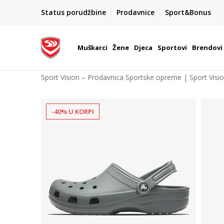
POZOVITE NAS NA : 055/490-400
Status porudžbine
Prodavnice
Sport&Bonus
daj više
Pon-Pet od 9h - 16h
Muškarci
Žene
Djeca
Sportovi
Brendovi
Sport Vision – Prodavnica Sportske opreme | Sport Visi
-40% U KORPI