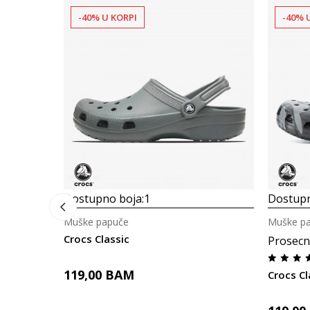
-40% U KORPI
-40% 
Dostupno boja:
1
Dostupn
Muške papuče
Muške p
Crocs Classic
Prosecn
119,00
BAM
Crocs C