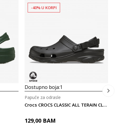
-40% U KORPI
-40% U 
Dostupno
Papuče za 
Prosecna
Crocs Cr
129,00
Dostupno boja:
1
Papuče za odrasle
Crocs CROCS CLASSIC ALL TERAIN CLOG
129,00
BAM