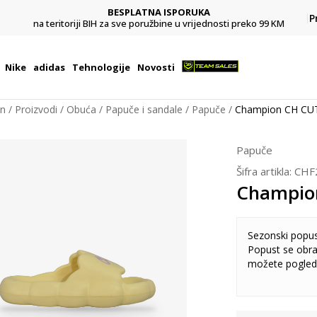
BESPLATNA ISPORUKA
Pl
P
na teritoriji BIH za sve poružbine u vrijednosti preko 99 KM
Nike
adidas
Tehnologije
Novosti
on
Proizvodi
Obuća
Papuče i sandale
Papuče
Champion CH CU
Papuče
Šifra artikla:
CHF
Champio
Sezonski popu
Popust se obra
možete pogled