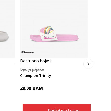
Dječije pa
Prosecna
Champio
39,00
B
Dostupno boja:
1
Dječije papuče
Champion Trinity
29,00
BAM
Dodajte u korpu