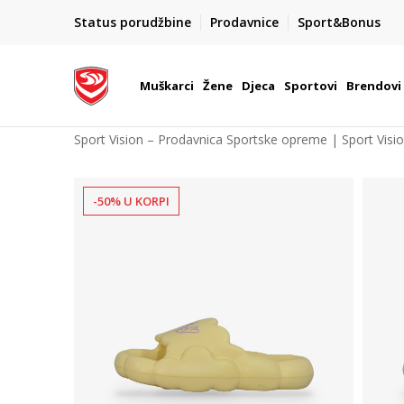
POZOVITE NAS NA : 055/490-400
Status porudžbine
Prodavnice
Sport&Bonus
daj više
Pon-Pet od 9h - 16h
Muškarci
Žene
Djeca
Sportovi
Brendovi
Sport Vision – Prodavnica Sportske opreme | Sport Visi
-50% U KORPI