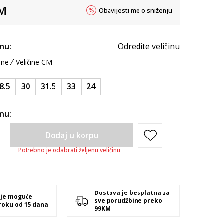
M
Obavijesti me o sniženju
inu:
Odredite veličinu
ine
Veličine CM
8.5
30
31.5
33
24
inu:
Dodaj u korpu
Potrebno je odabrati željenu veličinu
Dostava je besplatna za
 je moguće
sve porudžbine preko
 roku od 15 dana
99KM