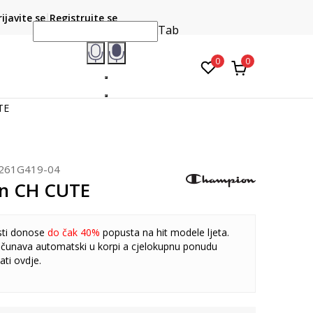
CLICK & COLLECT
atite karticom online i preuzmite u prodavnici po vašem
rijavite se
Registrujte se
do 6 mje
izboru
Tab
0
0
TE
261G419-04
n CH CUTE
sti donose
do čak 40%
popusta na hit modele ljeta.
čunava automatski u korpi a cjelokupnu ponudu
ati
ovdje
.