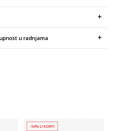
tupnost u radnjama
-50% U KORPI
-50% U 
Dostupno