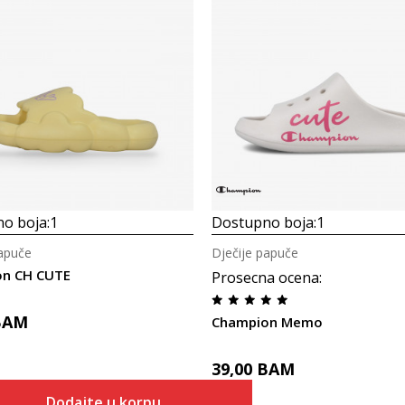
o boja:
1
Dostupno boja:
1
papuče
Dječije papuče
n CH CUTE
Prosecna ocena
:
BAM
Champion Memo
39,00
BAM
Dodajte u korpu