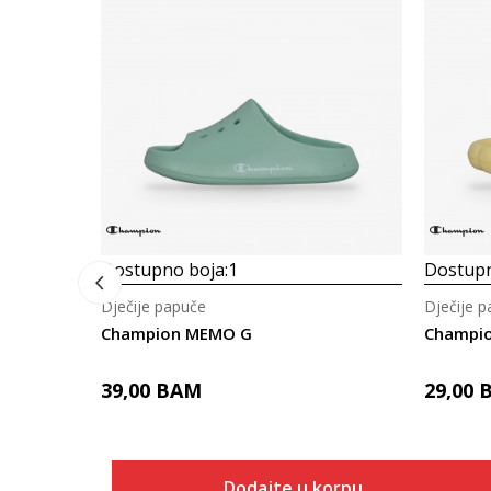
Dostupno boja:
1
Dostupn
Dječije papuče
Dječije 
Champion MEMO G
Champio
39,00
BAM
29,00
Dodajte u korpu