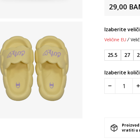
29,00
BA
Izaberite velič
Veličine EU
Velič
25.5
27
2
Izaberite količ
Proizvod
vratiti u