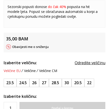
Sezonski popusti donose
do čak 40%
popusta na hit
modele ljeta. Popust se obračunava automatski u korpi a
cjelokupnu ponudu možete pogledati
ovdje
.
35,00
BAM
Obavijesti me o sniženju
Izaberite veličinu:
Odredite veličinu
Veličine EU
Veličine
Veličine CM
23.5
24.5
26
27
28.5
30
20.5
22
Izaberite količinu:
Dodaj u korpu