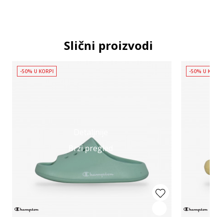
Slični proizvodi
-50% U KORPI
-50% U KO
Detaljnije
Brzi pregled