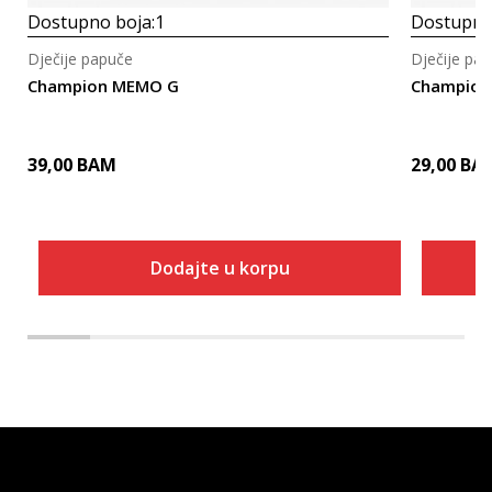
Dostupno boja:
1
Dostupno
Dječije papuče
Dječije pa
Champion MEMO G
Champion
39,00
BAM
29,00
BA
Dodajte u korpu