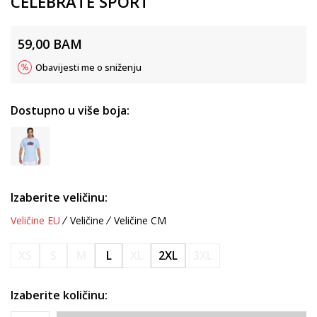
CELEBRATE SPORT
59,00
BAM
Obavijesti me o sniženju
Dostupno u više boja:
Izaberite veličinu:
Veličine EU
Veličine
Veličine CM
XS
S
M
L
XL
2XL
3XL
Izaberite količinu: