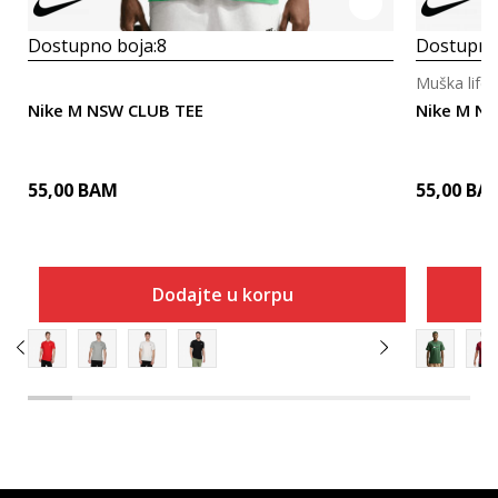
Dostupno boja:
8
Dostupno
Muška lifes
Nike M NSW CLUB TEE
Nike M N
55,00
BAM
55,00
BA
Dodajte u korpu