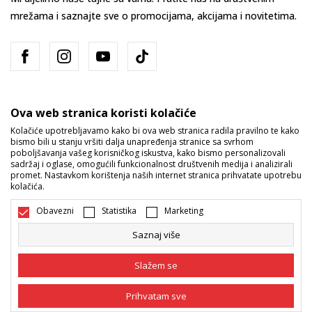
mrežama i saznajte sve o promocijama, akcijama i novitetima.
Ova web stranica koristi kolačiće
Kolačiće upotrebljavamo kako bi ova web stranica radila pravilno te kako
bismo bili u stanju vršiti dalja unapređenja stranice sa svrhom
Bosna i Hercegovina
Promijenite
poboljšavanja vašeg korisničkog iskustva, kako bismo personalizovali
sadržaj i oglase, omogućili funkcionalnost društvenih medija i analizirali
promet. Nastavkom korištenja naših internet stranica prihvatate upotrebu
kolačića.
Obavezni
Statistika
Marketing
Saznaj više
Nastojimo da budemo što precizniji u opisu proizvoda, prikazu slika i
samih cijena, ali ne možemo garantovati da su sve informacije kompletne
Slažem se
i bez grešaka. Svi artikli prikazani na sajtu su dio naše ponude i ne
podrazumijeva da su dostupni u svakom trenutku. Raspoloživost robe
možete provjeriti pozivom na broj 055/490-400.
Prihvatam sve