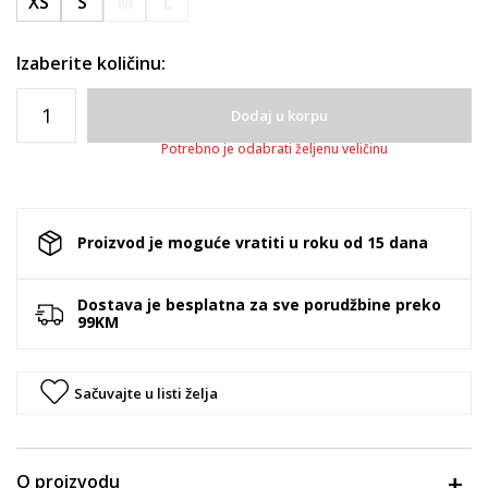
XS
S
M
L
Izaberite količinu:
Dodaj u korpu
Potrebno je odabrati željenu veličinu
Proizvod je moguće vratiti u roku od 15 dana
Dostava je besplatna za sve porudžbine preko
99KM
Sačuvajte u listi želja
O proizvodu