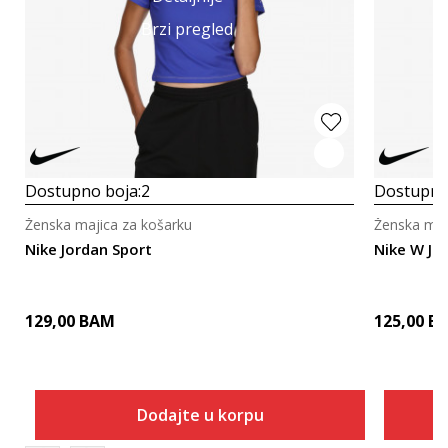
Brzi pregled
Dostupno boja:
2
Dostupno
Ženska majica za košarku
Ženska maj
Nike Jordan Sport
Nike W J 
129,00
BAM
125,00
B
Dodajte u korpu