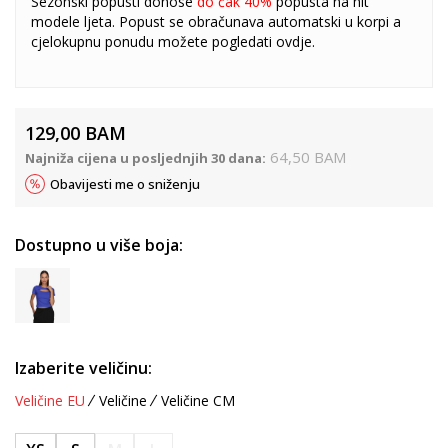
Sezonski popusti donose
do čak 40%
popusta na hit
modele ljeta. Popust se obračunava automatski u korpi a
cjelokupnu ponudu možete pogledati
ovdje
.
129,00
BAM
64,50
BAM
Najniža cijena u posljednjih 30 dana:
Obavijesti me o sniženju
Dostupno u više boja:
Izaberite veličinu:
Veličine EU
Veličine
Veličine CM