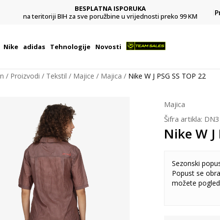
BESPLATNA ISPORUKA
Pl
P
na teritoriji BIH za sve poružbine u vrijednosti preko 99 KM
Nike
adidas
Tehnologije
Novosti
on
Proizvodi
Tekstil
Majice
Majica
Nike W J PSG SS TOP 22
Majica
Šifra artikla:
DN3
Nike W J
Sezonski popu
Popust se obra
možete pogled