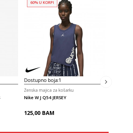
60% U KORPI
Dostupno
Ženska maj
Nike W J 
43,60
B
Dostupno boja:
1
Ženska majica za košarku
S
Nike W J Q54 JERSEY
125,00
BAM