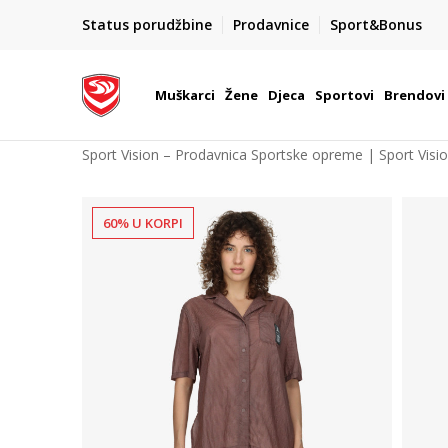
POZOVITE NAS NA : 055/490-400
Status porudžbine
Prodavnice
Sport&Bonus
daj više
Pon-Pet od 9h - 16h
Muškarci
Žene
Djeca
Sportovi
Brendovi
Sport Vision – Prodavnica Sportske opreme | Sport Visi
60% U KORPI