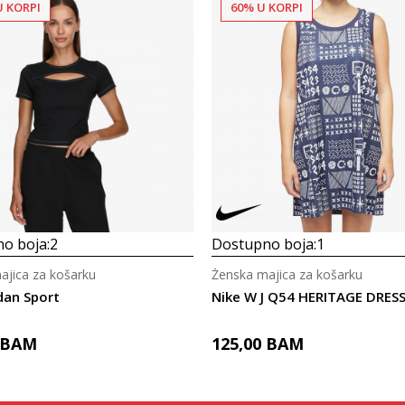
U KORPI
60% U KORPI
o boja:
2
Dostupno boja:
1
ajica za košarku
Ženska majica za košarku
dan Sport
Nike W J Q54 HERITAGE DRES
BAM
125,00
BAM