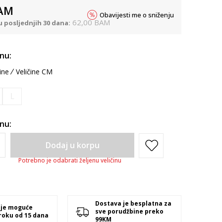
AM
Obavijesti me o sniženju
62,00
BAM
u posljednjih 30 dana:
inu:
ine
Veličine CM
L
inu:
Dodaj u korpu
Potrebno je odabrati željenu veličinu
Dostava je besplatna za
 je moguće
sve porudžbine preko
 roku od 15 dana
99KM