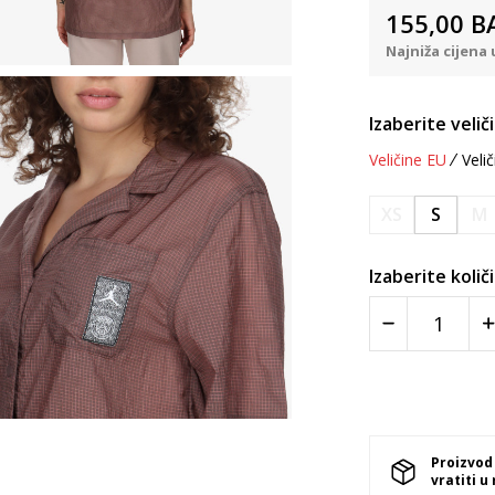
155,00
B
Najniža cijena 
Izaberite velič
Veličine EU
Velič
XS
S
M
Izaberite količ
Proizvod
vratiti u