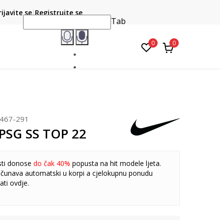
CLICK & COLLECT
atite karticom online i preuzmite u prodavnici po vašem
rijavite se
Registrujte se
do 6 mje
izboru
Tab
0
0
467-291
 PSG SS TOP 22
sti donose
do čak 40%
popusta na hit modele ljeta.
čunava automatski u korpi a cjelokupnu ponudu
ati
ovdje
.