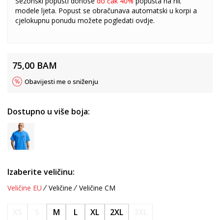
Sezonski popusti donose
do čak 40%
popusta na hit
modele ljeta. Popust se obračunava automatski u korpi a
cjelokupnu ponudu možete pogledati
ovdje
.
75,00
BAM
Obavijesti me o sniženju
Dostupno u više boja:
Izaberite veličinu:
Veličine EU
Veličine
Veličine CM
XS
S
M
L
XL
2XL
3XL