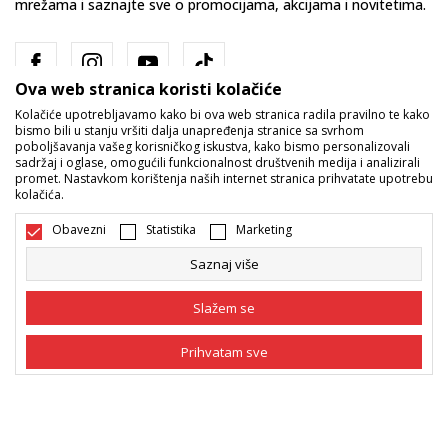
mrežama i saznajte sve o promocijama, akcijama i novitetima.
Ova web stranica koristi kolačiće
Kolačiće upotrebljavamo kako bi ova web stranica radila pravilno te kako
bismo bili u stanju vršiti dalja unapređenja stranice sa svrhom
poboljšavanja vašeg korisničkog iskustva, kako bismo personalizovali
sadržaj i oglase, omogućili funkcionalnost društvenih medija i analizirali
promet. Nastavkom korištenja naših internet stranica prihvatate upotrebu
Bosna i Hercegovina
Promijenite
kolačića.
Obavezni
Statistika
Marketing
Saznaj više
Slažem se
Nastojimo da budemo što precizniji u opisu proizvoda, prikazu slika i
Prihvatam sve
samih cijena, ali ne možemo garantovati da su sve informacije kompletne
i bez grešaka. Svi artikli prikazani na sajtu su dio naše ponude i ne
podrazumijeva da su dostupni u svakom trenutku. Raspoloživost robe
Obavezni
Obavezni kolačići čine stranicu upotrebljivom
možete provjeriti pozivom na broj 055/490-400.
omogućavajući osnovne funkcije kao što su
navigacija stranicom i pristup zaštićenim
©2026
www.sportvision.ba
, Izrada
NB SOFT
. Sva prava zadržana.
Statistika
područjima. Sport Vision koristi kolačiće koji su