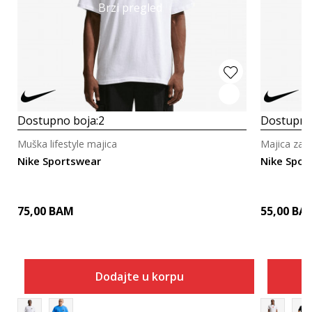
Brzi pregled
Dostupno boja:
2
Dostupno
Muška lifestyle majica
Majica za o
Nike Sportswear
Nike Spor
75,00
BAM
55,00
BA
Dodajte u korpu