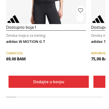
Dostupno boja:
1
Dostupno
Ženska majica za trening
Ženska maji
adidas W MOTION G T
adidas TF
CLIMACOOL
AEROREADY
69,00
BAM
75,00
BA
Dodajte u korpu