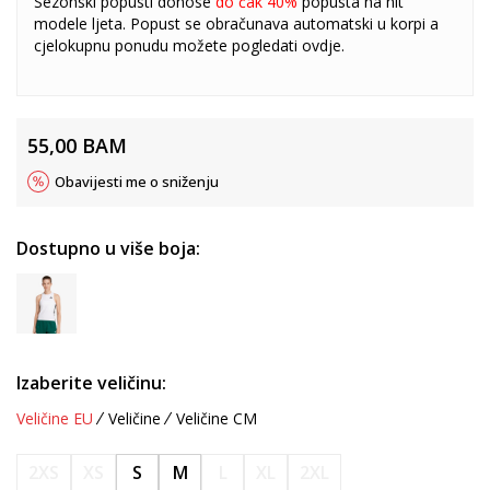
Sezonski popusti donose
do čak 40%
popusta na hit
modele ljeta. Popust se obračunava automatski u korpi a
cjelokupnu ponudu možete pogledati
ovdje
.
55,00
BAM
Obavijesti me o sniženju
Dostupno u više boja:
Izaberite veličinu:
Veličine EU
Veličine
Veličine CM
2XS
XS
S
M
L
XL
2XL