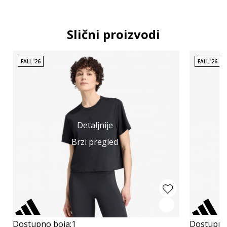
Slični proizvodi
FALL '26
FALL '26
Detaljnije
Brzi pregled
Dostupno boja:
1
Dostupno