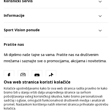
Korisnički servis
Informacije
Sport Vision ponude
Pratite nas
Mi dijelimo naše tajne sa vama. Pratite nas na društvenim
mrežama i saznajte sve o promocijama, akcijama i novitetima.
Ova web stranica koristi kolačiće
Kolačiće upotrebljavamo kako bi ova web stranica radila pravilno te kako
bismo bili u stanju vršiti dalja unapređenja stranice sa svrhom
poboljšavanja vašeg korisničkog iskustva, kako bismo personalizovali
sadržaj i oglase, omogućili funkcionalnost društvenih medija i analizirali
promet. Nastavkom korištenja naših internet stranica prihvatate upotrebu
Bosna i Hercegovina
Promijenite
kolačića.