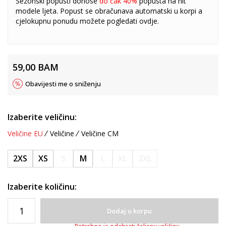
Sezonski popusti donose
do čak 40%
popusta na hit
modele ljeta. Popust se obračunava automatski u korpi a
cjelokupnu ponudu možete pogledati
ovdje
.
59,00
BAM
Obavijesti me o sniženju
Izaberite veličinu:
Veličine EU
Veličine
Veličine CM
2XS
XS
S
M
L
XL
2XL
Izaberite količinu:
Dodaj u korpu