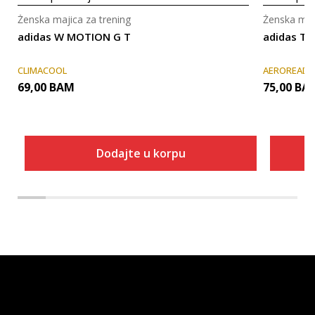
Ženska majica za trening
Ženska maji
adidas W MOTION G T
adidas TF
CLIMACOOL
AEROREADY
69,00
BAM
75,00
BA
Dodajte u korpu