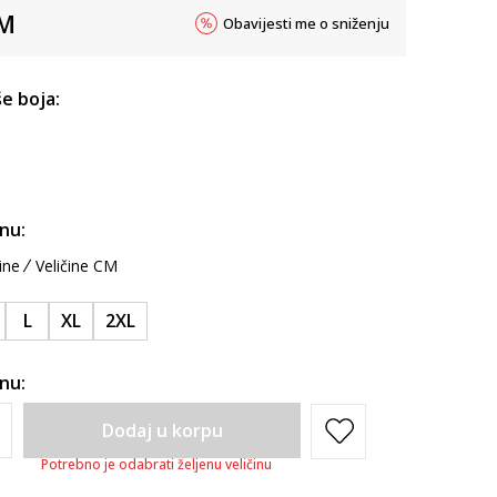
M
Obavijesti me o sniženju
e boja:
inu:
ine
Veličine CM
L
XL
2XL
inu:
Dodaj u korpu
Potrebno je odabrati željenu veličinu