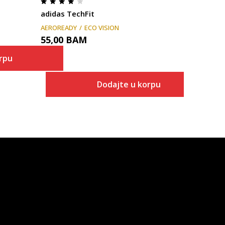
adidas TechFit
AEROREADY
ECO VISION
55,00
BAM
rpu
Dodajte u korpu