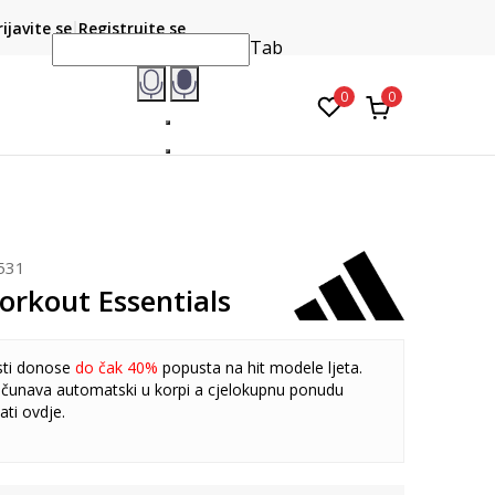
CLICK & COLLECT
atite karticom online i preuzmite u prodavnici po vašem
rijavite se
Registrujte se
do 6 mje
izboru
Tab
0
0
531
orkout Essentials
sti donose
do čak 40%
popusta na hit modele ljeta.
čunava automatski u korpi a cjelokupnu ponudu
ati
ovdje
.