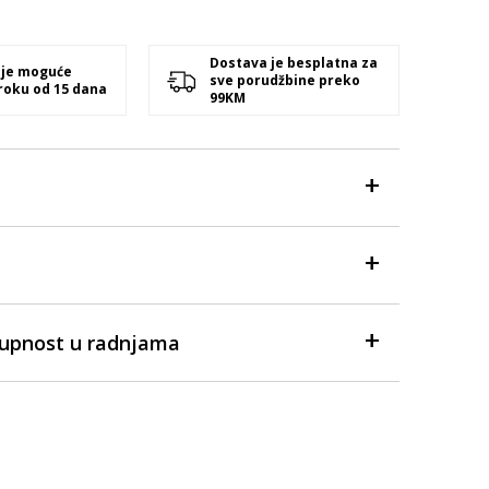
Dostava je besplatna za
 je moguće
sve porudžbine preko
 roku od 15 dana
99KM
tupnost u radnjama