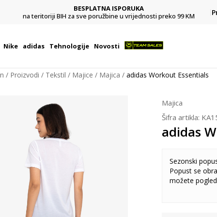
BESPLATNA ISPORUKA
Pl
P
na teritoriji BIH za sve poružbine u vrijednosti preko 99 KM
Nike
adidas
Tehnologije
Novosti
on
Proizvodi
Tekstil
Majice
Majica
adidas Workout Essentials
Majica
Šifra artikla:
KA1
adidas W
Sezonski popu
Popust se obra
možete pogled