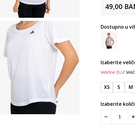
49,00
BA
Dostupno u viš
Izaberite velič
Veličine EU
Velič
XS
S
M
Izaberite količ