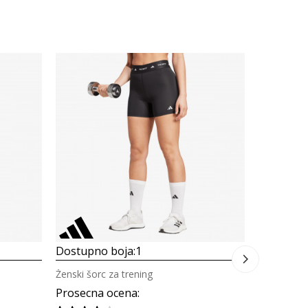
Dostupno
Ženske hel
Prosecna
adidas Te
AEROREADY
89,00
B
Dostupno boja:
1
Ženski šorc za trening
Prosecna ocena
: