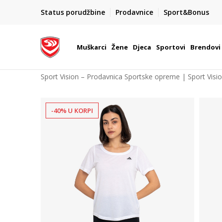
POZOVITE NAS NA : 055/490-400
Status porudžbine
Prodavnice
Sport&Bonus
daj više
Pon-Pet od 9h - 16h
Muškarci
Žene
Djeca
Sportovi
Brendovi
Sport Vision – Prodavnica Sportske opreme | Sport Visi
-40% U KORPI