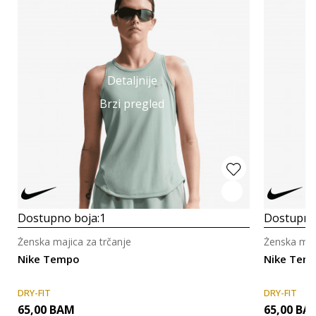
Detaljnije
Brzi pregled
Dostupno boja:
1
Dostupno
Ženska majica za trčanje
Ženska maji
Nike Tempo
Nike Tem
DRY-FIT
DRY-FIT
65,00
BAM
65,00
BA