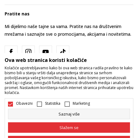
Pratite nas
Mi dijelimo naše tajne sa vama. Pratite nas na društvenim
mrežama i saznajte sve o promocijama, akcijama i novitetima.
Ova web stranica koristi kolačiće
Kolačiće upotrebljavamo kako bi ova web stranica radila pravilno te kako
bismo bili u stanju vršiti dalja unapređenja stranice sa svrhom
poboljšavanja vašeg korisničkog iskustva, kako bismo personalizovali
sadržaj i oglase, omogućili funkcionalnost društvenih medija i analizirali
promet. Nastavkom korištenja naših internet stranica prihvatate upotrebu
Bosna i Hercegovina
Promijenite
kolačića.
Obavezni
Statistika
Marketing
Saznaj više
Slažem se
Nastojimo da budemo što precizniji u opisu proizvoda, prikazu slika i