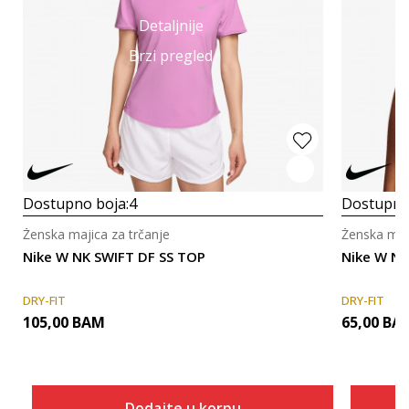
Detaljnije
Brzi pregled
Dostupno boja:
4
Dostupno
Ženska majica za trčanje
Ženska maji
Nike W NK SWIFT DF SS TOP
Nike W N
DRY-FIT
DRY-FIT
105,00
BAM
65,00
BA
Dodajte u korpu