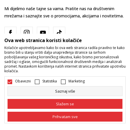
Mi dijelimo naše tajne sa vama. Pratite nas na društvenim
mrežama i saznajte sve o promocijama, akcijama i novitetima.
Ova web stranica koristi kolačiće
Kolačiće upotrebljavamo kako bi ova web stranica radila pravilno te kako
bismo bili u stanju vršiti dalja unapređenja stranice sa svrhom
poboljšavanja vašeg korisničkog iskustva, kako bismo personalizovali
sadržaj i oglase, omogućili funkcionalnost društvenih medija i analizirali
promet. Nastavkom korištenja naših internet stranica prihvatate upotrebu
Bosna i Hercegovina
Promijenite
kolačića.
Obavezni
Statistika
Marketing
Saznaj više
Slažem se
Nastojimo da budemo što precizniji u opisu proizvoda, prikazu slika i
Prihvatam sve
samih cijena, ali ne možemo garantovati da su sve informacije kompletne
i bez grešaka. Svi artikli prikazani na sajtu su dio naše ponude i ne
podrazumijeva da su dostupni u svakom trenutku. Raspoloživost robe