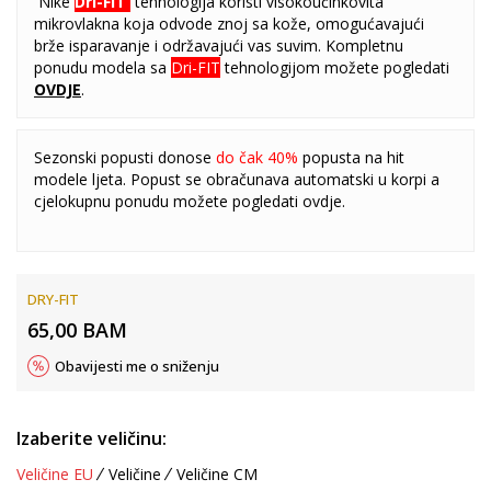
Nike
Dri-FIT
tehnologija koristi visokoučinkovita
mikrovlakna koja odvode znoj sa kože, omogućavajući
brže isparavanje i održavajući vas suvim. Kompletnu
ponudu modela sa
Dri-FIT
tehnologijom možete pogledati
OVDJE
.
Sezonski popusti donose
do čak 40%
popusta na hit
modele ljeta. Popust se obračunava automatski u korpi a
cjelokupnu ponudu možete pogledati
ovdje
.
DRY-FIT
65,00
BAM
Obavijesti me o sniženju
Izaberite veličinu:
Veličine EU
Veličine
Veličine CM