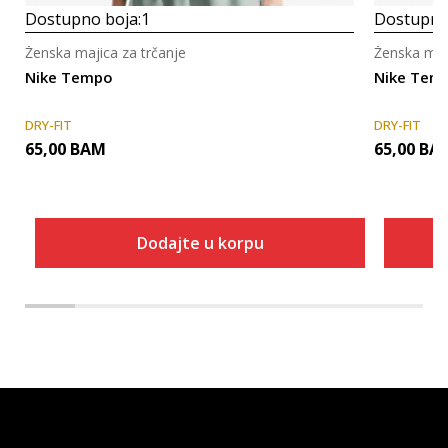
Dostupno boja:
1
Dostupno
Ženska majica za trčanje
Ženska maji
Nike Tempo
Nike Tem
DRY-FIT
DRY-FIT
65,00
BAM
65,00
BA
Dodajte u korpu