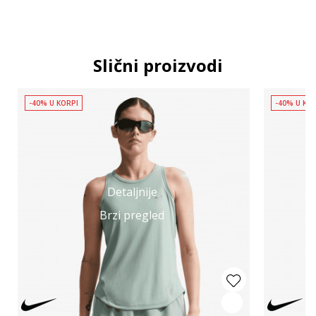
Slični proizvodi
-40% U KORPI
-40% U KO
Detaljnije
Brzi pregled