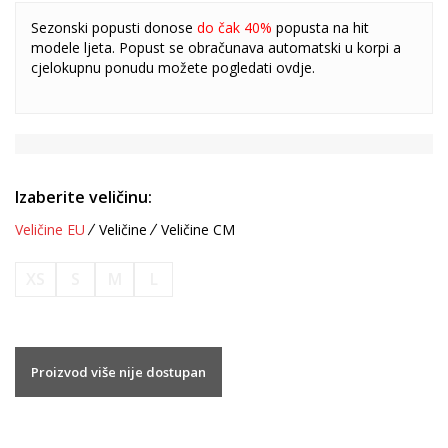
Sezonski popusti donose
do čak 40%
popusta na hit
modele ljeta. Popust se obračunava automatski u korpi a
cjelokupnu ponudu možete pogledati
ovdje
.
Izaberite veličinu:
Veličine EU
Veličine
Veličine CM
XS
S
M
L
Proizvod više nije dostupan