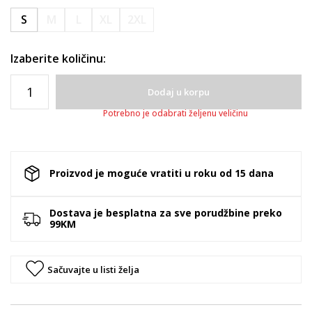
S
M
L
XL
2XL
Izaberite količinu:
Dodaj u korpu
Potrebno je odabrati željenu veličinu
Proizvod je moguće vratiti u roku od 15 dana
Dostava je besplatna za sve porudžbine preko
99KM
Sačuvajte u listi želja