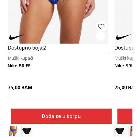
Dostupno boja:
2
Dostupno
Muški kupaći
Muški kupa
Nike BRIEF
Nike BRIE
75,00
BAM
75,00
BA
Dodajte u korpu