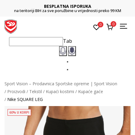
BESPLATNA ISPORUKA
na teritoriji BIH za sve poružbine u vrijednosti preko 99 KM
0
0
Tab
Sport Vision – Prodavnica Sportske opreme | Sport Vision
Proizvodi
Tekstil
Kupaći kostimi
Kupaće gaće
Nike SQUARE LEG
60% U KORPI