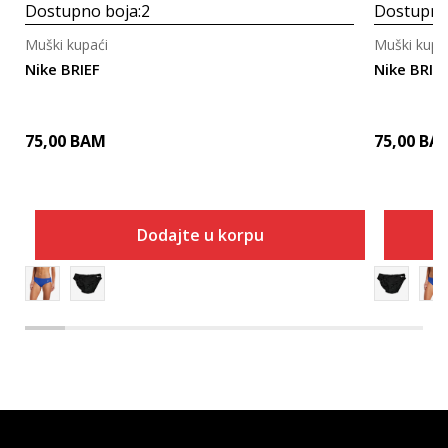
Dostupno boja:
2
Dostupno
Muški kupaći
Muški kupa
Nike BRIEF
Nike BRIE
75,00
BAM
75,00
BA
Dodajte u korpu