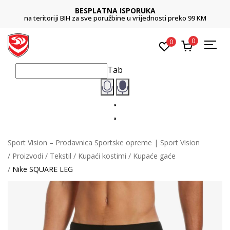
BESPLATNA ISPORUKA
na teritoriji BIH za sve poružbine u vrijednosti preko 99 KM
0
0
Tab
Sport Vision – Prodavnica Sportske opreme | Sport Vision
Proizvodi
Tekstil
Kupaći kostimi
Kupaće gaće
Nike SQUARE LEG