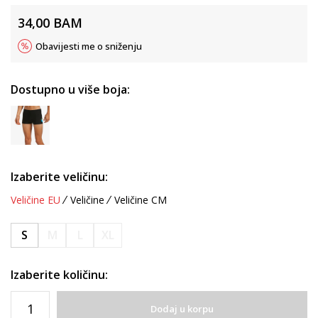
34,00
BAM
Obavijesti me o sniženju
Dostupno u više boja:
Izaberite veličinu:
Veličine EU
Veličine
Veličine CM
S
M
L
XL
Izaberite količinu:
Dodaj u korpu