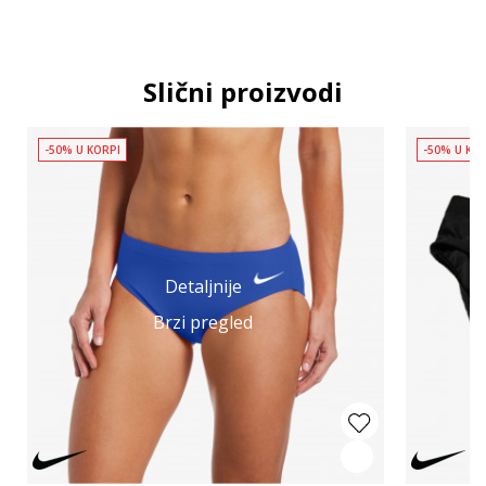
Slični proizvodi
-50% U KORPI
-50% U KO
Detaljnije
Brzi pregled