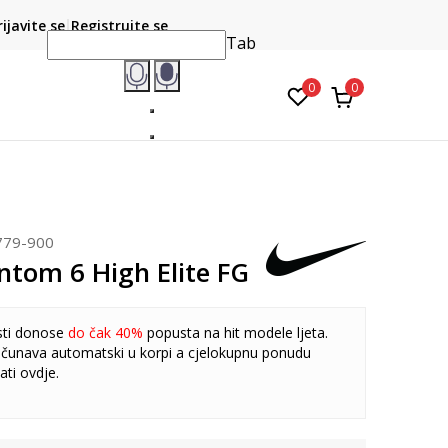
CLICK & COLLECT
atite karticom online i preuzmite u prodavnici po vašem
rijavite se
Registrujte se
do 6 mje
izboru
Tab
0
0
779-900
ntom 6 High Elite FG
sti donose
do čak 40%
popusta na hit modele ljeta.
čunava automatski u korpi a cjelokupnu ponudu
ati
ovdje
.