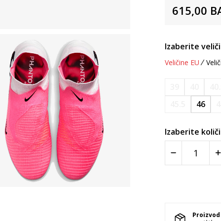
615,00
B
Izaberite velič
Veličine EU
Velič
39
40
40
45.5
46
4
Izaberite količ
Proizvod