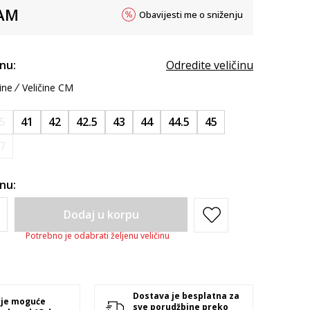
AM
Obavijesti me o sniženju
inu:
Odredite veličinu
ine
Veličine CM
.5
41
42
42.5
43
44
44.5
45
7
inu:
Dodaj u korpu
Potrebno je odabrati željenu veličinu
Dostava je besplatna za
 je moguće
sve porudžbine preko