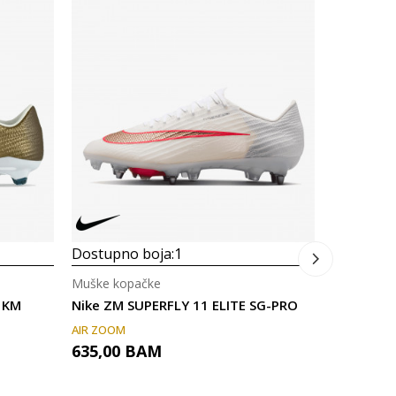
Dostupno
Muške kop
Nike ZM S
AIR ZOOM
615,00
Dostupno boja:
1
Muške kopačke
 KM
Nike ZM SUPERFLY 11 ELITE SG-PRO
AIR ZOOM
635,00
BAM