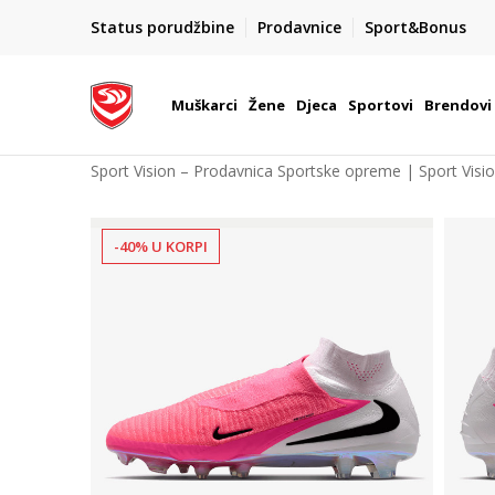
POZOVITE NAS NA : 055/490-400
Status porudžbine
Prodavnice
Sport&Bonus
daj više
Pon-Pet od 9h - 16h
Muškarci
Žene
Djeca
Sportovi
Brendovi
Sport Vision – Prodavnica Sportske opreme | Sport Visi
-40% U KORPI