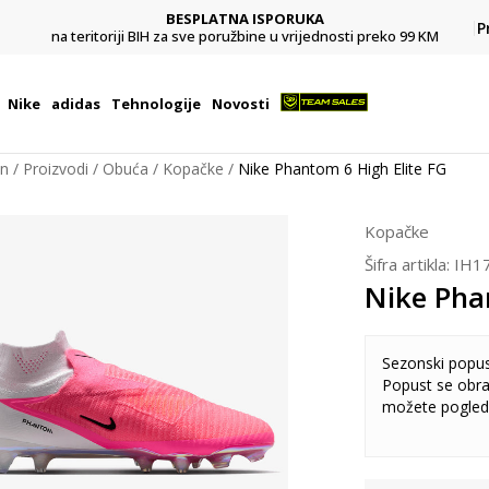
BESPLATNA ISPORUKA
Pl
P
na teritoriji BIH za sve poružbine u vrijednosti preko 99 KM
Nike
adidas
Tehnologije
Novosti
on
Proizvodi
Obuća
Kopačke
Nike Phantom 6 High Elite FG
Kopačke
Šifra artikla:
IH1
Nike Pha
Sezonski popu
Popust se obra
možete pogled