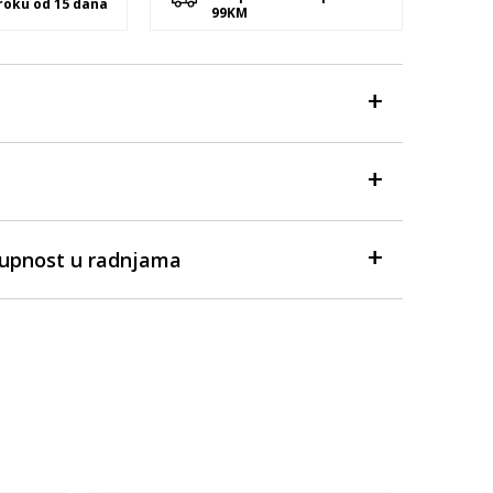
 roku od 15 dana
99KM
tupnost u radnjama