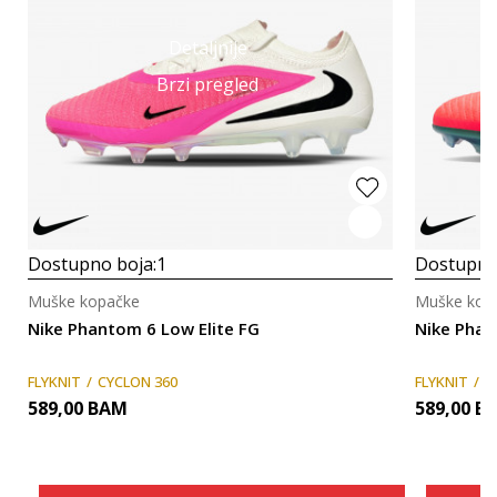
Detaljnije
Brzi pregled
Dostupno boja:
1
Dostupno
Muške kopačke
Muške kop
Nike Phantom 6 Low Elite FG
Nike Phan
FLYKNIT
CYCLON 360
FLYKNIT
C
589,00
BAM
589,00
B