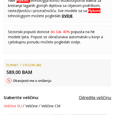
Nike
Flyknit
tehnologija koristi visokootporna vlakna za
kreiranje laganih gornjih dijelova sa ciljanom podrškom,
rastezljivošću i prozračnošću. Sve modele sa sa
Flyknit
tehnologijom možete pogledati
OVDJE
.
Sezonski popusti donose
do čak 40%
popusta na hit
modele ljeta. Popust se obračunava automatski u korpi a
cjelokupnu ponudu možete pogledati
ovdje
.
FLYKNIT
CYCLON 360
589,00
BAM
Obavijesti me o sniženju
Izaberite veličinu:
Odredite veličinu
Veličine EU
Veličine
Veličine CM