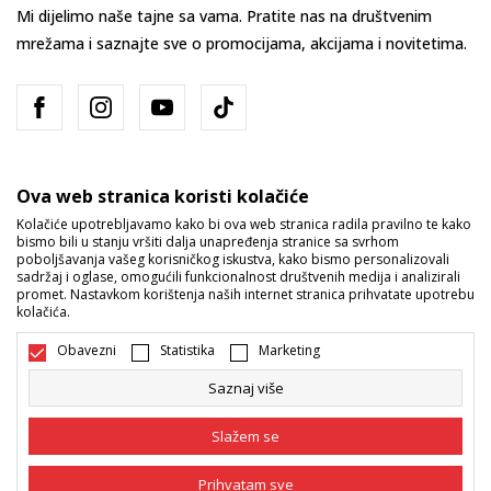
Mi dijelimo naše tajne sa vama. Pratite nas na društvenim
mrežama i saznajte sve o promocijama, akcijama i novitetima.
Ova web stranica koristi kolačiće
Kolačiće upotrebljavamo kako bi ova web stranica radila pravilno te kako
bismo bili u stanju vršiti dalja unapređenja stranice sa svrhom
Bosna i Hercegovina
Promijenite
poboljšavanja vašeg korisničkog iskustva, kako bismo personalizovali
sadržaj i oglase, omogućili funkcionalnost društvenih medija i analizirali
promet. Nastavkom korištenja naših internet stranica prihvatate upotrebu
kolačića.
Obavezni
Statistika
Marketing
Saznaj više
Nastojimo da budemo što precizniji u opisu proizvoda, prikazu slika i
samih cijena, ali ne možemo garantovati da su sve informacije kompletne
Slažem se
i bez grešaka. Svi artikli prikazani na sajtu su dio naše ponude i ne
podrazumijeva da su dostupni u svakom trenutku. Raspoloživost robe
možete provjeriti pozivom na broj 055/490-400.
Prihvatam sve