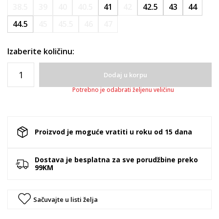
38.5
39
40
40.5
41
42
42.5
43
44
44.5
45
45.5
46
47
Izaberite količinu:
Dodaj u korpu
Potrebno je odabrati željenu veličinu
Proizvod je moguće vratiti u roku od 15 dana
Dostava je besplatna za sve porudžbine preko
99KM
Sačuvajte u listi želja