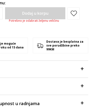
inu:
Dodaj u korpu
Potrebno je odabrati željenu veličinu
Dostava je besplatna za
 je moguće
sve porudžbine preko
 roku od 15 dana
99KM
tupnost u radnjama