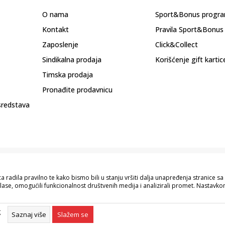
O nama
Sport&Bonus progr
Kontakt
Pravila Sport&Bonus
Zaposlenje
Click&Collect
Sindikalna prodaja
Korišćenje gift kartic
Timska prodaja
Pronađite prodavnicu
sredstava
 radila pravilno te kako bismo bili u stanju vršiti dalja unapređenja stranice 
lase, omogućili funkcionalnost društvenih medija i analizirali promet. Nastavkom
pisu proizvoda, prikazu slika i samih cijena, ali ne možemo garantovati da su s
naše ponude i ne podrazumijeva da su dostupni u svakom trenutku. Raspoloživost
g
055/490-400.
Saznaj više
Slažem se