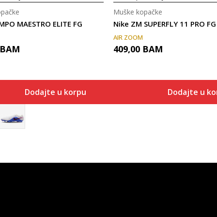
opačke
Muške kopačke
EMPO MAESTRO ELITE FG
Nike ZM SUPERFLY 11 PRO FG
AIR ZOOM
BAM
409,00
BAM
Dodajte u korpu
Dodajte u ko