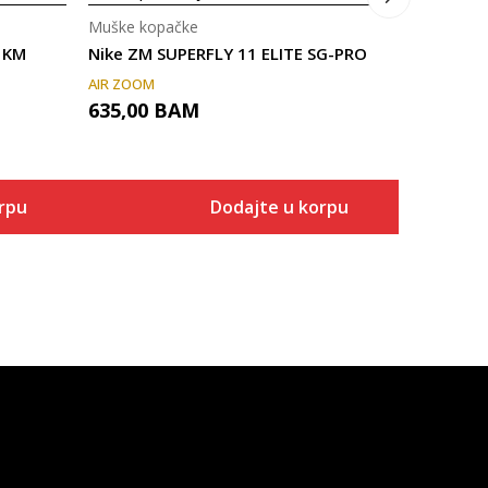
Muške kopačke
 KM
Nike ZM SUPERFLY 11 ELITE SG-PRO
AIR ZOOM
635,00
BAM
rpu
Dodajte u korpu