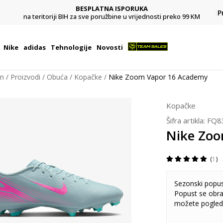
BESPLATNA ISPORUKA
Pl
P
na teritoriji BIH za sve poružbine u vrijednosti preko 99 KM
Nike
adidas
Tehnologije
Novosti
on
Proizvodi
Obuća
Kopačke
Nike Zoom Vapor 16 Academy
Kopačke
Šifra artikla:
FQ8
Nike Zo
1
Sezonski popu
Popust se obra
možete pogled