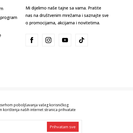
Mi dijelimo naše tajne sa vama. Pratite
am
nas na društvenim mrežama i saznajte sve
 program
o promocijama, akcijama i novitetima.
e
Bosna i Hercegovina
Promijenite
sa svrhom poboljšavanja vašeg korisničkog
 korištenja naših internet stranica prihvatate
ve informacije kompletne i bez grešaka.
 robe možete provjeriti pozivom na broj
Prihvatam sve