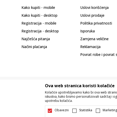
Kako kupiti - mobile
Uslovi korišćenja
Kako kupiti - desktop
Uslovi prodaje
Registracija - mobile
Politika privatnosti
Registracija - desktop
Isporuka
Najčešća pitanja
Zamjena veličine
Načini plaćanja
Reklamacija
Povrat robe i povrat 
Ova web stranica koristi kolačiće
Kolačiće upotrebljavamo kako bi ova web stranica
iskustva, kako bismo personalizovali sadržaj i og
upotrebu kolačića.
Nastojimo da budemo što precizniji u o
Svi artikli prikazani na sajtu su dio 
Obavezni
Statistika
Marketin