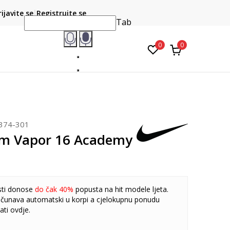
CLICK & COLLECT
atite karticom online i preuzmite u prodavnici po vašem
rijavite se
Registrujte se
do 6 mje
izboru
Tab
0
0
374-301
om Vapor 16 Academy
sti donose
do čak 40%
popusta na hit modele ljeta.
čunava automatski u korpi a cjelokupnu ponudu
ati
ovdje
.