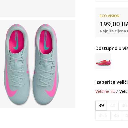
ECO VISION
199,00
B
Najniža cijena 
Dostupno u viš
Izaberite velič
Veličine EU
Velič
39
40
40
45.5
46
4