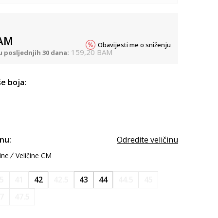
AM
Obavijesti me o sniženju
159,20
BAM
u posljednjih 30 dana:
e boja:
inu:
Odredite veličinu
ine
Veličine CM
.5
41
42
42.5
43
44
44.5
45
7
47.5