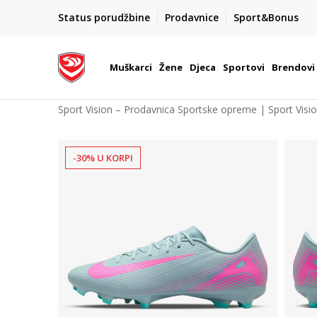
POZOVITE NAS NA : 055/490-400
Status porudžbine
Prodavnice
Sport&Bonus
daj više
Pon-Pet od 9h - 16h
Muškarci
Žene
Djeca
Sportovi
Brendovi
Sport Vision – Prodavnica Sportske opreme | Sport Visi
-30% U KORPI