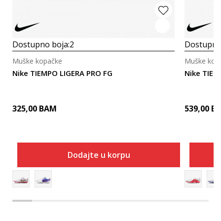
Dostupno boja:
2
Dostupno
Muške kopačke
Muške kop
Nike TIEMPO LIGERA PRO FG
Nike TIE
325,00
BAM
539,00
B
Dodajte u korpu