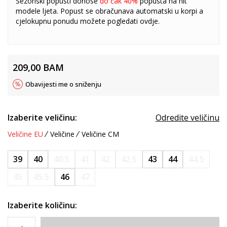
Sezonski popusti donose
do čak 40%
popusta na hit
modele ljeta. Popust se obračunava automatski u korpi a
cjelokupnu ponudu možete pogledati
ovdje
.
209,00
BAM
Obavijesti me o sniženju
Izaberite veličinu:
Odredite veličinu
Veličine EU
Veličine
Veličine CM
39
40
40.5
41
42
42.5
43
44
44.5
45
45.5
46
47
Izaberite količinu: