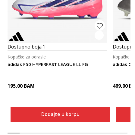
Dostupno boja:
1
Dostupno
Kopačke za odrasle
Kopačke za
adidas F50 HYPERFAST LEAGUE LL FG
adidas CO
195,00
BAM
469,00
B
Dodajte u korpu