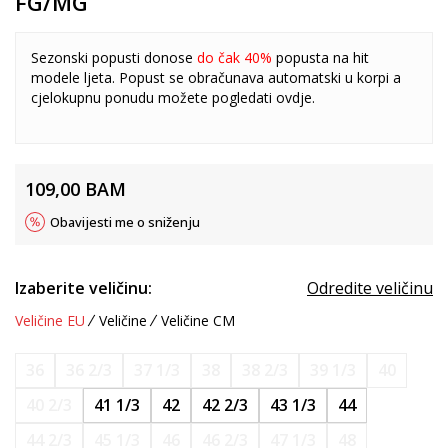
FG/MG
Sezonski popusti donose
do čak 40%
popusta na hit
modele ljeta. Popust se obračunava automatski u korpi a
cjelokupnu ponudu možete pogledati
ovdje
.
109,00
BAM
Obavijesti me o sniženju
Izaberite veličinu:
Odredite veličinu
Veličine EU
Veličine
Veličine CM
36
36 2/3
37 1/3
38
38 2/3
39 1/3
40
40 2/3
41 1/3
42
42 2/3
43 1/3
44
44 2/3
45 1/3
46
46 2/3
47 1/3
48