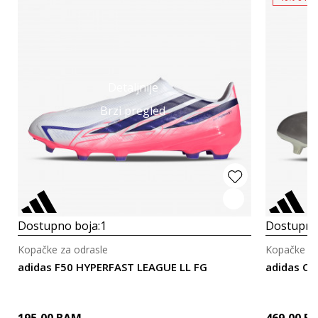
Detaljnije
Brzi pregled
Dostupno boja:
1
Dostupno
Kopačke za odrasle
Kopačke za
adidas F50 HYPERFAST LEAGUE LL FG
adidas CO
195,00
BAM
469,00
B