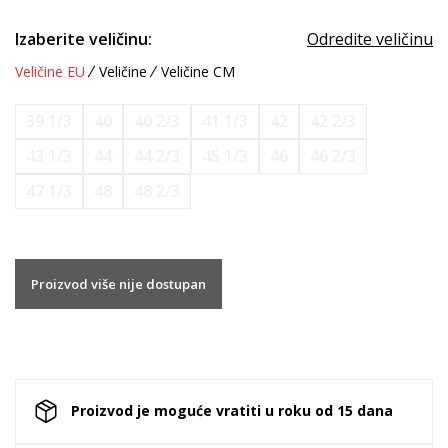
Izaberite veličinu:
Odredite veličinu
Veličine EU
Veličine
Veličine CM
39 1/3
40
40 2/3
41 1/3
42
42 2/3
43 1/3
44
44 2/3
45 1/3
46
46 2/3
47 1/3
48
48 2/3
Proizvod više nije dostupan
Proizvod je moguće vratiti u roku od 15 dana