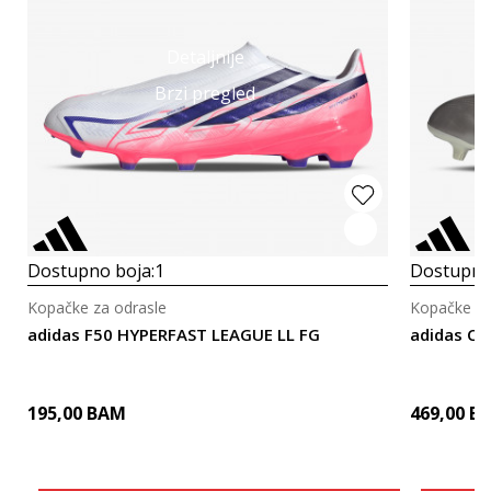
Detaljnije
Brzi pregled
Dostupno boja:
1
Dostupno
Kopačke za odrasle
Kopačke za
adidas F50 HYPERFAST LEAGUE LL FG
adidas CO
195,00
BAM
469,00
B