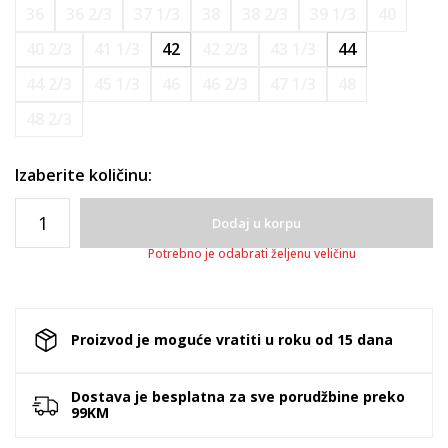
36
36 2/3
37 1/3
38
38 2/3
39 1/3
40
40 2/3
41 1/3
42
42 2/3
43 1/3
44
44 2/3
45 1/3
46
46 2/3
47 1/3
48
48 2/3
Izaberite količinu:
Dodaj u korpu
Potrebno je odabrati željenu veličinu
Proizvod je moguće vratiti u roku od 15 dana
Dostava je besplatna za sve porudžbine preko
99KM