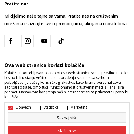
Pratite nas
Mi dijelimo naše tajne sa vama. Pratite nas na društvenim
mrežama i saznajte sve o promocijama, akcijama i novitetima.
Ova web stranica koristi kolačiće
Kolačiće upotrebljavamo kako bi ova web stranica radila pravilno te kako
bismo bili u stanju vršiti dalja unapređenja stranice sa svrhom
Bosna i Hercegovina
Promijenite
poboljšavanja vašeg korisničkog iskustva, kako bismo personalizovali
sadržaj i oglase, omogućili funkcionalnost društvenih medija i analizirali
promet. Nastavkom korištenja naših internet stranica prihvatate upotrebu
kolačića.
Obavezni
Statistika
Marketing
Saznaj više
Nastojimo da budemo što precizniji u opisu proizvoda, prikazu slika i
samih cijena, ali ne možemo garantovati da su sve informacije kompletne
Slažem se
i bez grešaka. Svi artikli prikazani na sajtu su dio naše ponude i ne