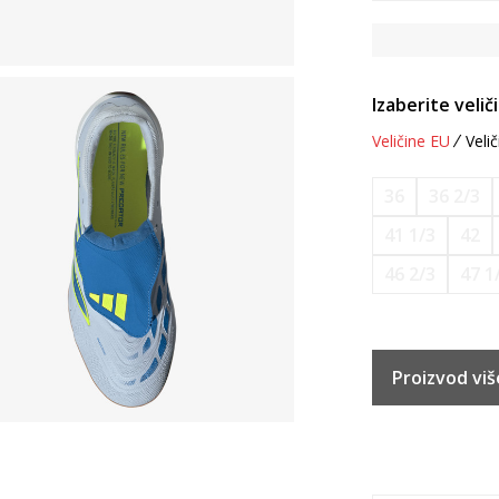
Izaberite velič
Veličine EU
Velič
36
36 2/3
41 1/3
42
46 2/3
47 1
Proizvod viš