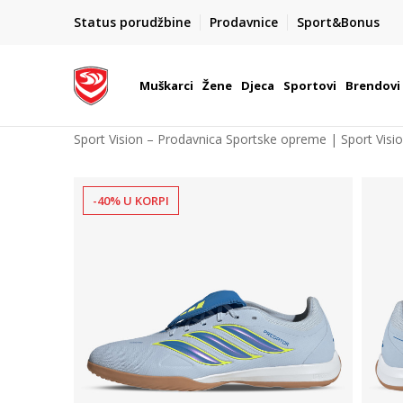
POZOVITE NAS NA : 055/490-400
Status porudžbine
Prodavnice
Sport&Bonus
daj više
Pon-Pet od 9h - 16h
Muškarci
Žene
Djeca
Sportovi
Brendovi
Sport Vision – Prodavnica Sportske opreme | Sport Visi
-40% U KORPI