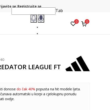
CLICK & COLLECT
atite karticom online i preuzmite u prodavnici po vašem
rijavite se
Registrujte se
do 6 mje
izboru
Tab
0
0
740
PREDATOR LEAGUE FT
sti donose
do čak 40%
popusta na hit modele ljeta.
čunava automatski u korpi a cjelokupnu ponudu
ati
ovdje
.