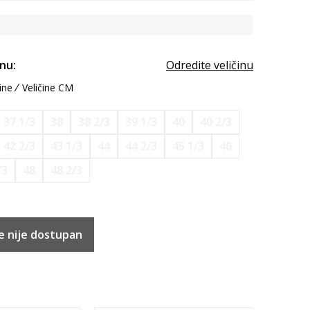
inu:
Odredite veličinu
ine
Veličine CM
37 1/3
38
38 2/3
39 1/3
40
40 2/3
42 2/3
43 1/3
44
44 2/3
45 1/3
46
/3
48
48 2/3
e nije dostupan