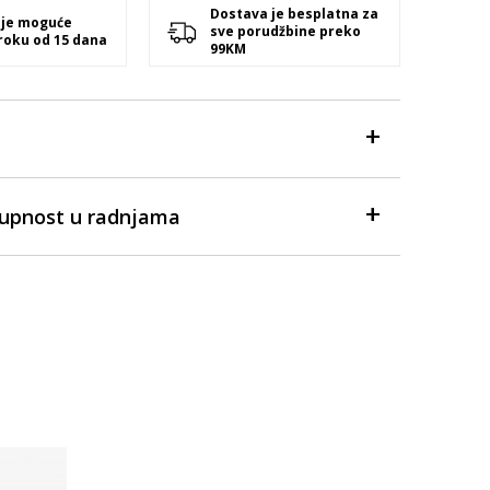
Dostava je besplatna za
 je moguće
sve porudžbine preko
 roku od 15 dana
99KM
tupnost u radnjama