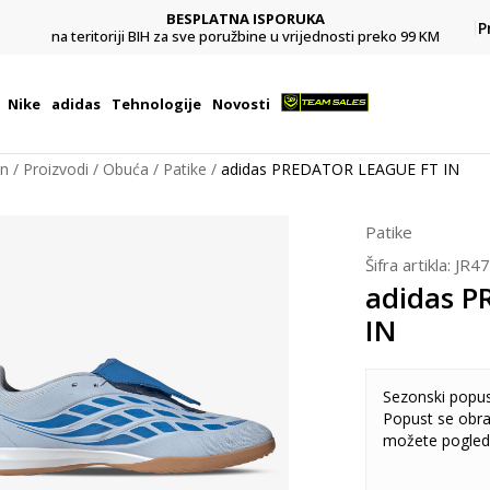
BESPLATNA ISPORUKA
Pl
P
na teritoriji BIH za sve poružbine u vrijednosti preko 99 KM
Nike
adidas
Tehnologije
Novosti
on
Proizvodi
Obuća
Patike
adidas PREDATOR LEAGUE FT IN
Patike
Šifra artikla:
JR4
adidas 
IN
Sezonski popu
Popust se obra
možete pogled