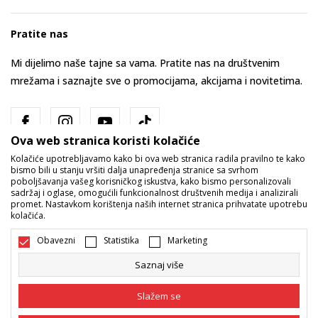
Pratite nas
Mi dijelimo naše tajne sa vama. Pratite nas na društvenim
mrežama i saznajte sve o promocijama, akcijama i novitetima.
Ova web stranica koristi kolačiće
Kolačiće upotrebljavamo kako bi ova web stranica radila pravilno te kako
bismo bili u stanju vršiti dalja unapređenja stranice sa svrhom
poboljšavanja vašeg korisničkog iskustva, kako bismo personalizovali
sadržaj i oglase, omogućili funkcionalnost društvenih medija i analizirali
promet. Nastavkom korištenja naših internet stranica prihvatate upotrebu
Bosna i Hercegovina
Promijenite
kolačića.
Obavezni
Statistika
Marketing
Saznaj više
Slažem se
Nastojimo da budemo što precizniji u opisu proizvoda, prikazu slika i