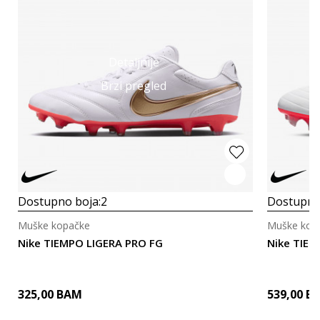
Detaljnije
Brzi pregled
Dostupno boja:
2
Dostupno
Muške kopačke
Muške kop
Nike TIEMPO LIGERA PRO FG
Nike TIE
325,00
BAM
539,00
B