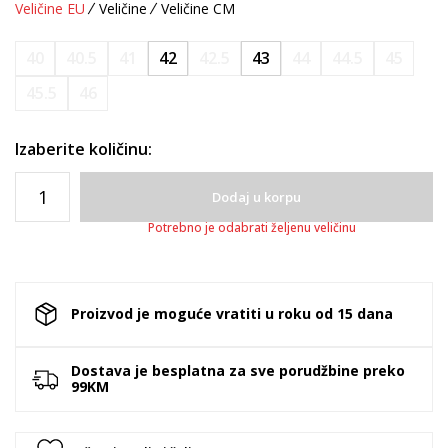
Veličine EU
Veličine
Veličine CM
40
40.5
41
42
42.5
43
44
44.5
45
45.5
46
Izaberite količinu:
Dodaj u korpu
Potrebno je odabrati željenu veličinu
Proizvod je moguće vratiti u roku od 15 dana
Dostava je besplatna za sve porudžbine preko
99KM