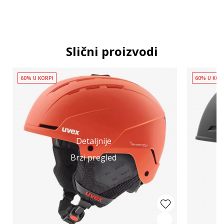
Slični proizvodi
60% U KORPI
60% U KOR
Detaljnije
Brzi pregled