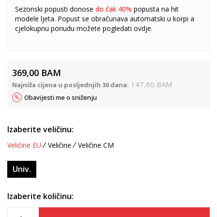
Sezonski popusti donose
do čak 40%
popusta na hit
modele ljeta. Popust se obračunava automatski u korpi a
cjelokupnu ponudu možete pogledati
ovdje
.
369,00
BAM
147,60
BAM
Najniža cijena u posljednjih 30 dana:
Obavijesti me o sniženju
Izaberite veličinu:
Veličine EU
Veličine
Veličine CM
Univ.
Izaberite količinu: