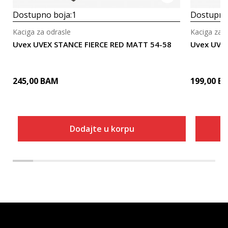
Dostupno boja:
1
Dostupno
Kaciga za odrasle
Kaciga za o
Uvex UVEX STANCE FIERCE RED MATT 54-58
Uvex UVE
245,00
BAM
199,00
B
Dodajte u korpu