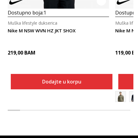
Dostupno boja:
1
Dostupno
Muška lifestyle dukserica
Muška lifes
Nike M NSW WVN HZ JKT SHOX
Nike M N
219,00
BAM
119,00
B
Dodajte u korpu