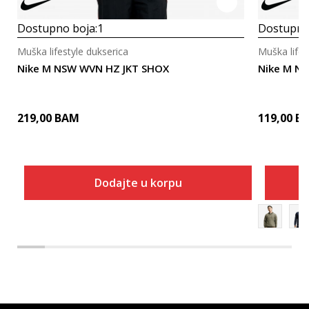
Dostupno boja:
1
Dostupno
Muška lifestyle dukserica
Muška lifes
Nike M NSW WVN HZ JKT SHOX
Nike M N
219,00
BAM
119,00
B
Dodajte u korpu