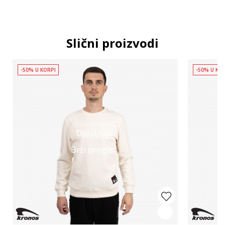
Slični proizvodi
-50% U KORPI
-50% U KO
Detaljnije
Brzi pregled