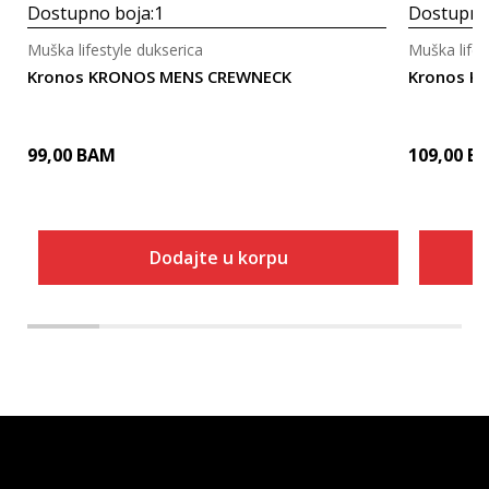
Dostupno boja:
1
Dostupno
Muška lifestyle dukserica
Muška lifes
Kronos KRONOS MENS CREWNECK
Kronos K
99,00
BAM
109,00
B
Dodajte u korpu