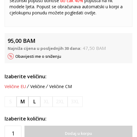
Sezonski popusti donose
do čak 40%
popusta na hit
modele ljeta. Popust se obračunava automatski u korpi a
cjelokupnu ponudu možete pogledati
ovdje
.
95,00
BAM
47,50
BAM
Najniža cijena u posljednjih 30 dana:
Obavijesti me o sniženju
Izaberite veličinu:
Veličine EU
Veličine
Veličine CM
S
M
L
XL
2XL
3XL
Izaberite količinu:
Dodaj u korpu