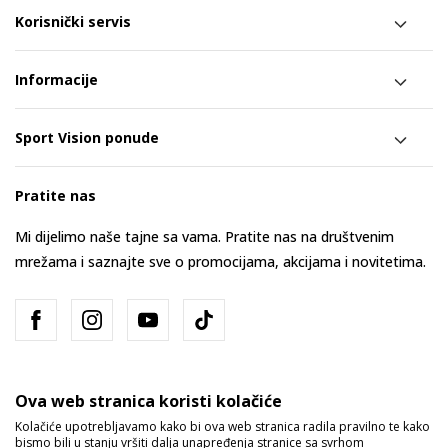
Korisnički servis
Informacije
Sport Vision ponude
Pratite nas
Mi dijelimo naše tajne sa vama. Pratite nas na društvenim
mrežama i saznajte sve o promocijama, akcijama i novitetima.
Ova web stranica koristi kolačiće
Kolačiće upotrebljavamo kako bi ova web stranica radila pravilno te kako
bismo bili u stanju vršiti dalja unapređenja stranice sa svrhom
Bosna i Hercegovina
Promijenite