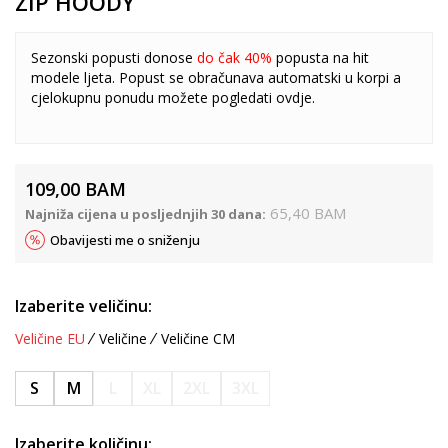
ZIP HOODY
Sezonski popusti donose
do čak 40%
popusta na hit
modele ljeta. Popust se obračunava automatski u korpi a
cjelokupnu ponudu možete pogledati
ovdje
.
109,00
BAM
65,40
BAM
Najniža cijena u posljednjih 30 dana:
Obavijesti me o sniženju
Izaberite veličinu:
Veličine EU
Veličine
Veličine CM
S
M
L
XL
2XL
3XL
Izaberite količinu: