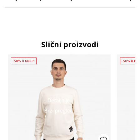
Slični proizvodi
-50% U KORPI
-50% U KO
Detaljnije
Brzi pregled