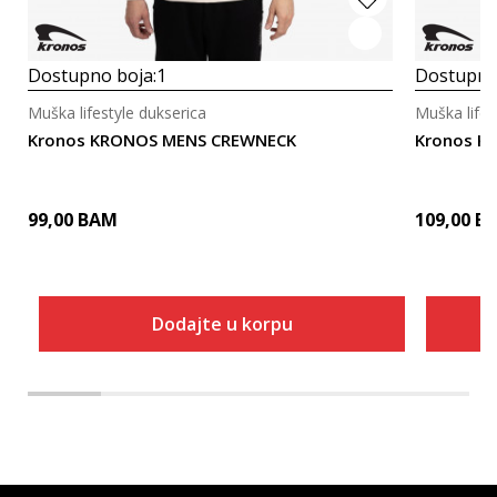
Dostupno boja:
1
Dostupno
Muška lifestyle dukserica
Muška lifes
Kronos KRONOS MENS CREWNECK
Kronos K
99,00
BAM
109,00
B
Dodajte u korpu