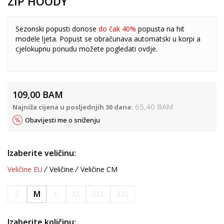
ZIP HOODY
Sezonski popusti donose
do čak 40%
popusta na hit
modele ljeta. Popust se obračunava automatski u korpi a
cjelokupnu ponudu možete pogledati
ovdje
.
109,00
BAM
65,40
BAM
Najniža cijena u posljednjih 30 dana:
Obavijesti me o sniženju
Izaberite veličinu:
Veličine EU
Veličine
Veličine CM
S
M
L
XL
2XL
3XL
Izaberite količinu: