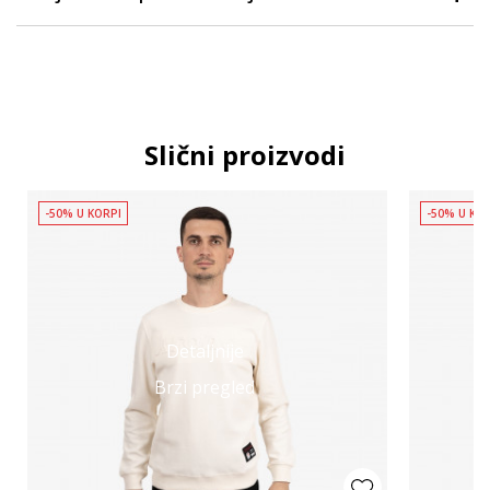
Slični proizvodi
-50% U KORPI
-50% U KO
Detaljnije
Brzi pregled