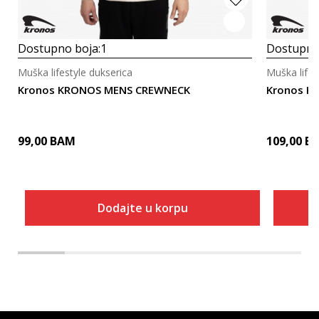
Dostupno boja:
1
Dostupno
Muška lifestyle dukserica
Muška lifes
Kronos KRONOS MENS CREWNECK
Kronos K
99,00
BAM
109,00
B
Dodajte u korpu