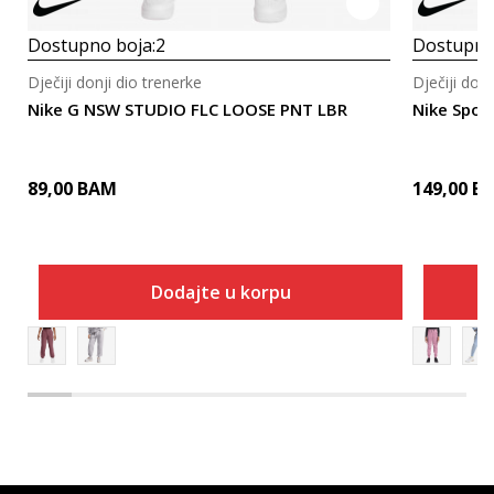
Dostupno boja:
2
Dostupno
Dječiji donji dio trenerke
Dječiji donj
Nike G NSW STUDIO FLC LOOSE PNT LBR
Nike Spor
89,00
BAM
149,00
B
Dodajte u korpu