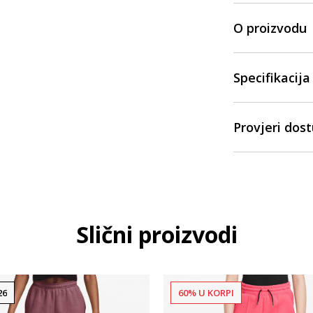
O proizvodu
Specifikacija
Provjeri dos
Slični proizvodi
26
60% U KORPI