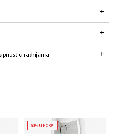
tupnost u radnjama
60% U KORPI
Dostupno