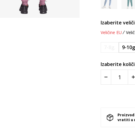
Izaberite velič
Veličine EU
Velič
7-8g.
9-10g
Izaberite količ
Proizvod
vratiti u