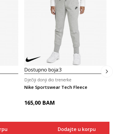
Dječiji don
Nike Club
105,00
Dostupno boja:
3
Dječiji donji dio trenerke
Nike Sportswear Tech Fleece
165,00
BAM
rpu
Dodajte u korpu