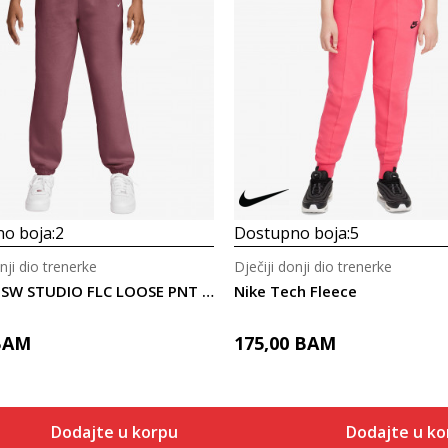
o boja:
2
Dostupno boja:
5
nji dio trenerke
Dječiji donji dio trenerke
Nike G NSW STUDIO FLC LOOSE PNT LBR
Nike Tech Fleece
BAM
175,00
BAM
Dodajte u korpu
Dodajte u ko