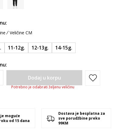
inu:
ine
Veličine CM
.
11-12g.
12-13g.
14-15g.
inu:
Dodaj u korpu
Potrebno je odabrati željenu veličinu
Dostava je besplatna za
 je moguće
sve porudžbine preko
 roku od 15 dana
99KM