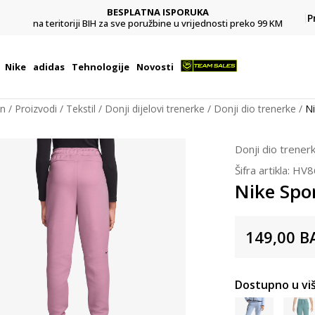
BESPLATNA ISPORUKA
Pl
P
na teritoriji BIH za sve poružbine u vrijednosti preko 99 KM
Nike
adidas
Tehnologije
Novosti
on
Proizvodi
Tekstil
Donji dijelovi trenerke
Donji dio trenerke
N
Donji dio trener
Šifra artikla:
HV8
Nike Spo
149,00
B
Dostupno u viš