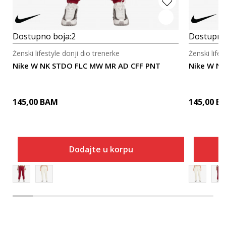
Dostupno boja:
2
Dostupno
Ženski lifestyle donji dio trenerke
Ženski lifes
Nike W NK STDO FLC MW MR AD CFF PNT
Nike W N
145,00
BAM
145,00
B
Dodajte u korpu