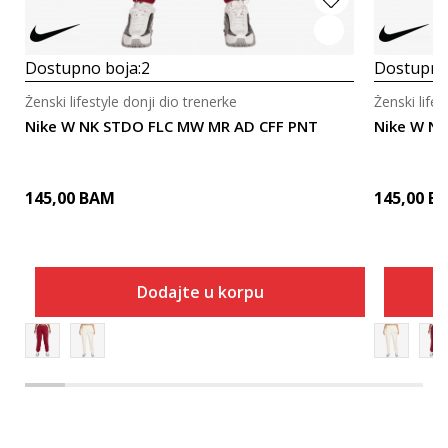
Dostupno boja:
2
Dostupno
Ženski lifestyle donji dio trenerke
Ženski lifes
Nike W NK STDO FLC MW MR AD CFF PNT
Nike W N
145,00
BAM
145,00
B
Dodajte u korpu