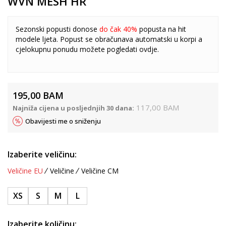
WVN MESH HR
Sezonski popusti donose
do čak 40%
popusta na hit
modele ljeta. Popust se obračunava automatski u korpi a
cjelokupnu ponudu možete pogledati
ovdje
.
195,00
BAM
117,00
BAM
Najniža cijena u posljednjih 30 dana:
Obavijesti me o sniženju
Izaberite veličinu:
Veličine EU
Veličine
Veličine CM
XS
S
M
L
Izaberite količinu: