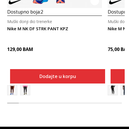
Dostupno boja:
2
Dostupno
Muški donji dio trenerke
Muški donji
Nike M NK DF STRK PANT KPZ
Nike M NK
129,00
BAM
75,00
BA
Dodajte u korpu