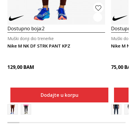
Dostupno boja:
2
Dostupno
Muški donji dio trenerke
Muški donji
Nike M NK DF STRK PANT KPZ
Nike M NK
129,00
BAM
75,00
BA
Dodajte u korpu