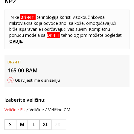
KPZ
Nike
Dri-FIT
tehnologija koristi visokoučinkovita
mikrovlakna koja odvode znoj sa kože, omogućavajući
brže isparavanje i održavajući vas suvim. Kompletnu
ponudu modela sa
Dri-FIT
tehnologijom možete pogledati
OVDJE
.
DRY-FIT
165,00
BAM
Obavijesti me o sniženju
Izaberite veličinu:
Veličine EU
Veličine
Veličine CM
S
M
L
XL
2XL