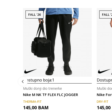
FALL '26
FALL '
Dostupno boja:
1
Dostupn
Muški donji dio trenerke
Muški don
Nike M NK TF FLEX FLC JOGGER
Nike Fo
THERMA-FIT
DRY-FIT
145,00
BAM
145,00