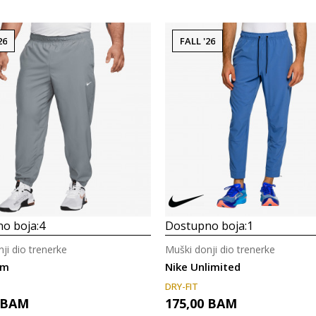
26
FALL '26
o boja:
4
Dostupno boja:
1
ji dio trenerke
Muški donji dio trenerke
rm
Nike Unlimited
DRY-FIT
BAM
175,00
BAM