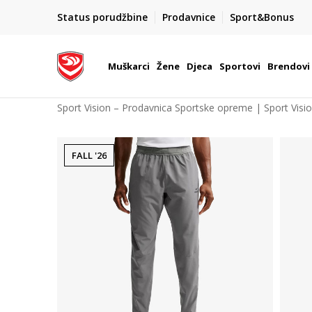
POZOVITE NAS NA : 055/490-400
Status porudžbine
Prodavnice
Sport&Bonus
daj više
Pon-Pet od 9h - 16h
Muškarci
Žene
Djeca
Sportovi
Brendovi
Sport Vision – Prodavnica Sportske opreme | Sport Visi
FALL '26