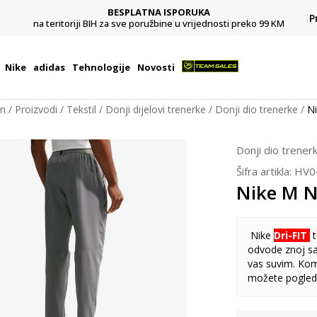
BESPLATNA ISPORUKA
Pl
P
na teritoriji BIH za sve poružbine u vrijednosti preko 99 KM
Nike
adidas
Tehnologije
Novosti
on
Proizvodi
Tekstil
Donji dijelovi trenerke
Donji dio trenerke
N
Donji dio trener
Šifra artikla:
HV0
Nike M 
Nike
Dri-FIT
t
odvode znoj sa
vas suvim. Ko
možete pogled