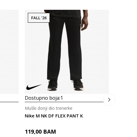
FALL '26
60% U K
Dostupno
Muški donji
Nike M N
149,00
Dostupno boja:
1
Muški donji dio trenerke
Nike M NK DF FLEX PANT K
119,00
BAM