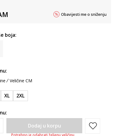
AM
Obavijesti me o sniženju
e boja:
inu:
ine
Veličine CM
XL
2XL
inu:
Dodaj u korpu
Potrebno je odabrati željenu veličinu