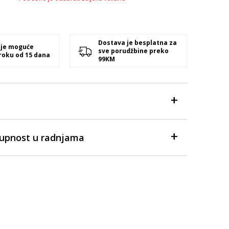
Dostava je besplatna za
 je moguće
sve porudžbine preko
 roku od 15 dana
99KM
tupnost u radnjama