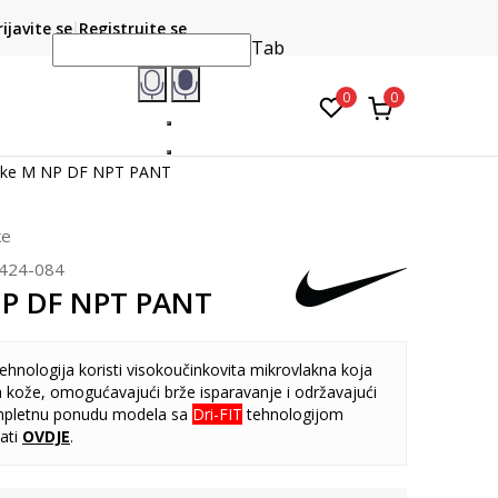
CLICK & COLLECT
atite karticom online i preuzmite u prodavnici po vašem
rijavite se
Registrujte se
do 6 mje
izboru
Tab
0
0
ike M NP DF NPT PANT
ke
424-084
NP DF NPT PANT
ehnologija koristi visokoučinkovita mikrovlakna koja
 kože, omogućavajući brže isparavanje i održavajući
mpletnu ponudu modela sa
Dri-FIT
tehnologijom
ati
OVDJE
.