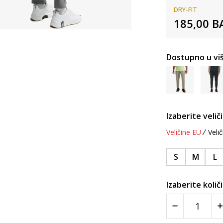
DRY-FIT
185,00
B
Dostupno u viš
Izaberite velič
Veličine EU
Velič
S
M
L
Izaberite količ