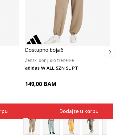
179,00
Dostupno boja:
6
Ženski donji dio trenerke
adidas W ALL SZN SL PT
149,00
BAM
rpu
Dodajte u korpu