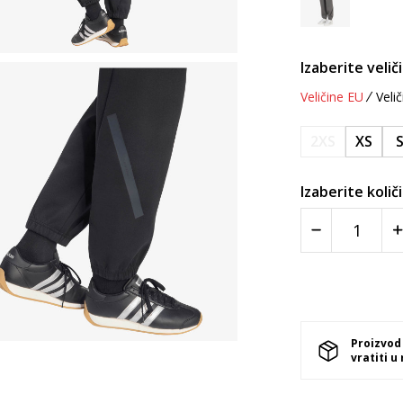
Izaberite velič
Veličine EU
Velič
2XS
XS
Izaberite količ
Proizvod
vratiti u