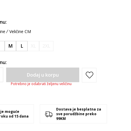
inu:
ine
Veličine CM
S
M
L
XL
2XL
inu:
Dodaj u korpu
Potrebno je odabrati željenu veličinu
Dostava je besplatna za
 je moguće
sve porudžbine preko
 roku od 15 dana
99KM