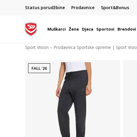
POZOVITE NAS NA : 055/490-400
Status porudžbine
Prodavnice
Sport&Bonus
daj više
Pon-Pet od 9h - 16h
Muškarci
Žene
Djeca
Sportovi
Brendovi
Sport Vision – Prodavnica Sportske opreme | Sport Visi
FALL '26