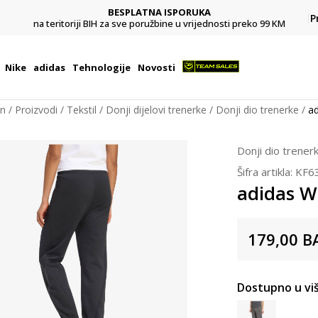
BESPLATNA ISPORUKA
Pl
P
na teritoriji BIH za sve poružbine u vrijednosti preko 99 KM
Nike
adidas
Tehnologije
Novosti
on
Proizvodi
Tekstil
Donji dijelovi trenerke
Donji dio trenerke
ad
Donji dio trener
Šifra artikla:
KF6
adidas W
179,00
B
Dostupno u viš