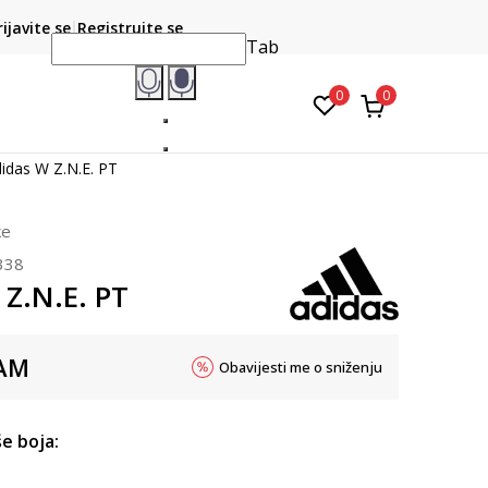
CLICK & COLLECT
atite karticom online i preuzmite u prodavnici po vašem
rijavite se
Registrujte se
do 6 mje
izboru
Tab
0
0
idas W Z.N.E. PT
ke
338
 Z.N.E. PT
AM
Obavijesti me o sniženju
e boja: