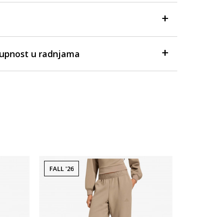
tupnost u radnjama
FALL '26
FALL '26
Dostupno
Ženski donj
adidas W 