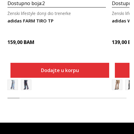
Dostupno boja:
2
Dostupno
Ženski lifestyle donji dio trenerke
Ženski lifes
adidas FARM TIRO TP
adidas W 
159,00
BAM
139,00
B
Dodajte u korpu