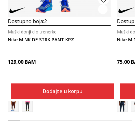
Dostupno boja:
2
Dostupno
Muški donji dio trenerke
Muški donji
Nike M NK DF STRK PANT KPZ
Nike M NK
129,00
BAM
75,00
BA
Dodajte u korpu