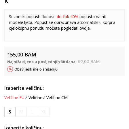
K
Sezonski popusti donose
do čak 40%
popusta na hit
modele ljeta. Popust se obračunava automatski u korpi a
cjelokupnu ponudu možete pogledati
ovdje
.
155,00
BAM
62,00
BAM
Najniža cijena u posljednjih 30 dana:
Obavijesti me o sniženju
Izaberite veličinu:
Veličine EU
Veličine
Veličine CM
S
M
L
XL
Izaberite količinu: