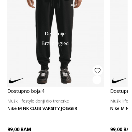
Detaljnije
Brzi pregled
Dostupno boja:
4
Dostupno
Muški lifestyle donji dio trenerke
Muški lifest
Nike M NK CLUB VARSITY JOGGER
Nike M NK
99,00
BAM
99,00
BA