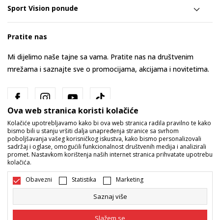
Sport Vision ponude
Pratite nas
Mi dijelimo naše tajne sa vama. Pratite nas na društvenim
mrežama i saznajte sve o promocijama, akcijama i novitetima.
Ova web stranica koristi kolačiće
Kolačiće upotrebljavamo kako bi ova web stranica radila pravilno te kako
bismo bili u stanju vršiti dalja unapređenja stranice sa svrhom
poboljšavanja vašeg korisničkog iskustva, kako bismo personalizovali
sadržaj i oglase, omogućili funkcionalnost društvenih medija i analizirali
promet. Nastavkom korištenja naših internet stranica prihvatate upotrebu
Bosna i Hercegovina
Promijenite
kolačića.
Obavezni
Statistika
Marketing
Saznaj više
Slažem se