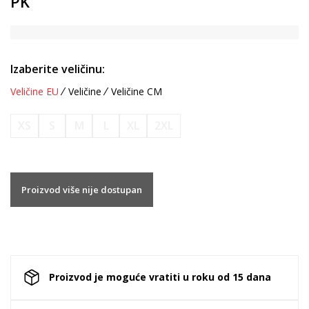
PK
Izaberite veličinu:
Veličine EU
Veličine
Veličine CM
XS
S
M
L
XL
2XL
Proizvod više nije dostupan
Proizvod je moguće vratiti u roku od 15 dana